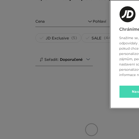
Nejste si jisti, na co se zaměřit při hledání správných
vnějšími vlivy, jako je déšť nebo kroupy. Podšívka uvni
rovněž podrážka, která musí být dostatečně silná, aby
Cena
Pohlaví
jsou například bílé Puma Mayze Chelsea Pop WNS, což 
Chráníme
hnědé Nanny State Tony nebo zimní voděodolné boty Ti
modely jako adidas Hyperhiker K a Jordan Drip 23 TD.
(5)
(44)
JD Exclusive
SALE
Snažíme se,
odpovídaly 
K čemu nosit módní zimní boty?
pokud chcet
personalizo
K čemu nosit značkové zimní boty? Možností je mnoho a 
zájmům, per
Seřadit:
Doporučené
péřovou bundou a mikinou s kapucí. K tomu doplňky - š
nastavení s
snadno zkomponují zimní boty s vlněným kabátem a šir
personalizo
mikinou nebo krátkou, péřovou bundou s kapucí.
informace 
Prohlédněte si naši nabídku JD a vyberte si zimní obuv,
Nas