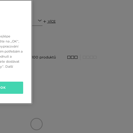
 který musí dokonale přiléhat k noze a chránit ji před
odlí během každodenního nošení. Neobvykle důležitá je
která splní všechny tyto požadavky. V dámské nabídce
VÍCE
rvě s výraznou podrážkou. Na muže čekají například
 a proto se v naší juniorské nabídce nacházejí také
nejlépe
ěte na „OK“,
vypracování
šim potřebám a
ely v tmavých barvách se skvěle osvědčí ve spojení s
dnutí a
eny, které rády vybírají oblečení v casualovém stylu
100 produktů
ete dostávat
 ke streetwearovým soupravám s tepláky a oversized
“. Další
OK