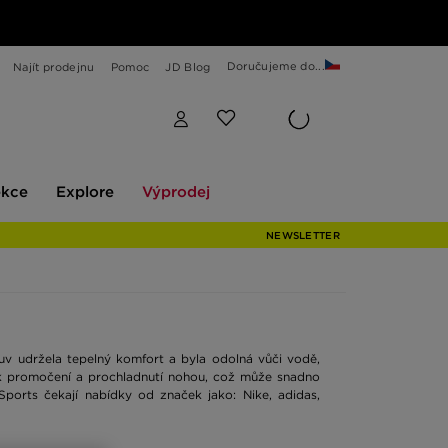
Doručujeme do...
Najít prodejnu
Pomoc
JD Blog
Explore
Výprodej
ekce
Explore
Výprodej
NEWSLETTER
uv udržela tepelný komfort a byla odolná vůči vodě,
 k promočení a prochladnutí nohou, což může snadno
Sports čekají nabídky od značek jako: Nike, adidas,