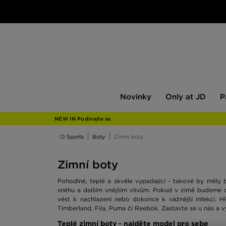
Novinky
Only
Pán
Novinky
Only at JD
P
at
JD
NEW IN Podívejte se
JD Sports
Boty
Zimní boty
Zimní boty
Pohodlné, teplé a skvěle vypadající - takové by měly 
sněhu a dalším vnějším vlivům. Pokud v zimě budeme 
vést k nachlazení nebo dokonce k vážnější infekci. H
Timberland, Fila, Puma či Reebok. Zastavte se u nás a vy
Teplé zimní boty - najděte model pro sebe