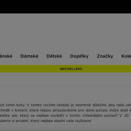
ské
Dámské
Dětské
Doplňky
Značky
ánské
Dámské
Dětské
Doplňky
Značky
Kol
BESTSELLERS
být zimní boty. V tomto ročním období je nesmírně důležité, aby naše ob
chodit v botách, které nejsou přizpůsobené pro dané počasí, může dojít
ledáte pár, který se nejlépe osvědčí v tomto chladnějším počasí? V JD 
berte si projekt, který nejlépe doplní vaše stylizace!