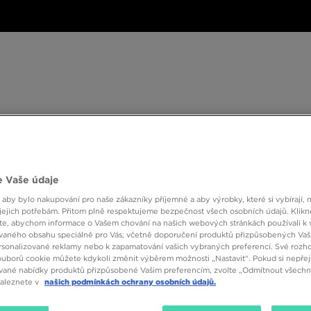
ské
Dámské
Dětské
Doplňky
Značky
ánské
Dámské
Dětské
Doplňky
Značky
Kol
BESTSELLERS
 Vaše údaje
 aby bylo nakupování pro naše zákazníky příjemné a aby výrobky, které si vybírají, 
jejich potřebám. Přitom plně respektujeme bezpečnost všech osobních údajů. Klikn
e, abychom informace o Vašem chování na našich webových stránkách používali k 
vaného obsahu speciálně pro Vás, včetně doporučení produktů přizpůsobených Va
sonalizované reklamy nebo k zapamatování vašich vybraných preferencí. Své rozho
ouborů cookie můžete kdykoli změnit výběrem možnosti „Nastavit“. Pokud si nepřej
vané nabídky produktů přizpůsobené Vašim preferencím, zvolte „Odmítnout všechny
Velikost
Barva
naleznete v
našich podmínkách ochrany osobních údajů.