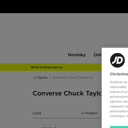
Novinky
Only
Pán
Novinky
Only at JD
P
at
JD
NEW IN Podívejte se
Chráníme
JD Sports
Converse Chuck Taylor LO
Snažíme se,
odpovídaly 
Converse Chuck Taylor LO
pokud chcet
personalizo
zájmům, per
nastavení s
personalizo
Cena
Pohlaví
informace 