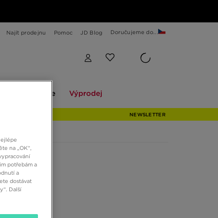
Doručujeme do...
Najít prodejnu
Pomoc
JD Blog
Explore
Výprodej
ekce
Explore
Výprodej
NEWSLETTER
nejlépe
ěte na „OK“,
vypracování
šim potřebám a
dnutí a
ete dostávat
“. Další