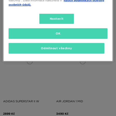
všechny“. Další informace naleznete v
našich podmínkách ochrany
osobních údajů.
NEW BALANCE 740
AIR JORDAN 1 LOW SE
Nastavit
2990 Kč
3490 Kč
OK
Odmítnout všechny
ADIDAS SUPERSTAR II W
AIR JORDAN 1 MID
2899 Kč
3490 Kč