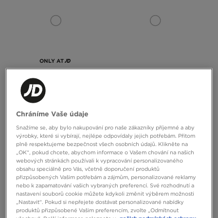
ONLY AT
ADIDAS HANDBALL SPEZIAL W
ASICS GEL-NYC
Chráníme Vaše údaje
2699 Kč
3990 Kč
Snažíme se, aby bylo nakupování pro naše zákazníky příjemné a aby
výrobky, které si vybírají, nejlépe odpovídaly jejich potřebám. Přitom
plně respektujeme bezpečnost všech osobních údajů. Klikněte na
„OK“, pokud chcete, abychom informace o Vašem chování na našich
webových stránkách používali k vypracování personalizovaného
obsahu speciálně pro Vás, včetně doporučení produktů
přizpůsobených Vašim potřebám a zájmům, personalizované reklamy
nebo k zapamatování vašich vybraných preferencí. Své rozhodnutí a
nastavení souborů cookie můžete kdykoli změnit výběrem možnosti
„Nastavit“. Pokud si nepřejete dostávat personalizované nabídky
produktů přizpůsobené Vašim preferencím, zvolte „Odmítnout
ONLY AT