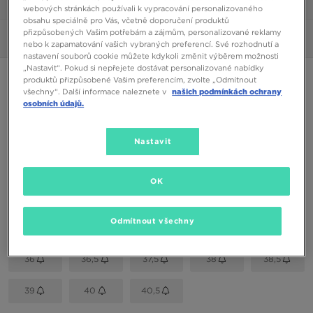
1/6
webových stránkách používali k vypracování personalizovaného
obsahu speciálně pro Vás, včetně doporučení produktů
přizpůsobených Vašim potřebám a zájmům, personalizované reklamy
Obrázky
360°
nebo k zapamatování vašich vybraných preferencí. Své rozhodnutí a
nastavení souborů cookie můžete kdykoli změnit výběrem možnosti
„Nastavit“. Pokud si nepřejete dostávat personalizované nabídky
NIKE DOWNSHIFTER 11
produktů přizpůsobené Vašim preferencím, zvolte „Odmítnout
všechny“. Další informace naleznete v
našich podmínkách ochrany
osobních údajů.
1490 Kč
Nastavit
Dostupné Barvy
Černá
OK
Vyberte velikost
EU
US
Odmítnout všechny
36
36,5
37,5
38
38,5
39
40
40,5