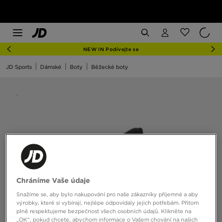
NEW IN Podívejte se
JD Sports
Dámské
Boty
Běžecké boty
Chráníme Vaše údaje
Snažíme se, aby bylo nakupování pro naše zákazníky příjemné a aby
výrobky, které si vybírají, nejlépe odpovídaly jejich potřebám. Přitom
plně respektujeme bezpečnost všech osobních údajů. Klikněte na
„OK“, pokud chcete, abychom informace o Vašem chování na našich