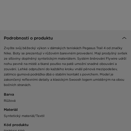
Podrobnosti o produktu
Zvyšte svůj běžecký výkon v dámských teniskách Pegasus Trail 4 od značky
Nike. Boty se prezentují v růžovém barevném provedení. Mají prodyšný svršek
ze síťoviny doplněný syntetickým materiálem. Systém šněrování Flywire udrží
nohu pevně na místě a tkané poutko na patě umožní snadné obouvání a
zouvání. Lehké odpružení do každého kroku vnáší pěnová mezipodešev,
zatímco gumová podrážka dbá o stabilní kontakt s povrchem. Model je
zakončený reflexními detaily a klasickým Swoosh logem umístěným na obou
bočních stranách.
Barva
Růžová
Materiál
Syntetický materiál/Textil
Kód produktu
DX8944-600