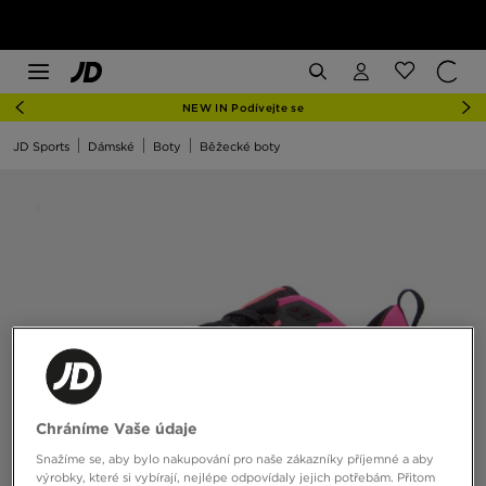
NEW IN Podívejte se
JD Sports
Dámské
Boty
Běžecké boty
Chráníme Vaše údaje
Snažíme se, aby bylo nakupování pro naše zákazníky příjemné a aby
výrobky, které si vybírají, nejlépe odpovídaly jejich potřebám. Přitom