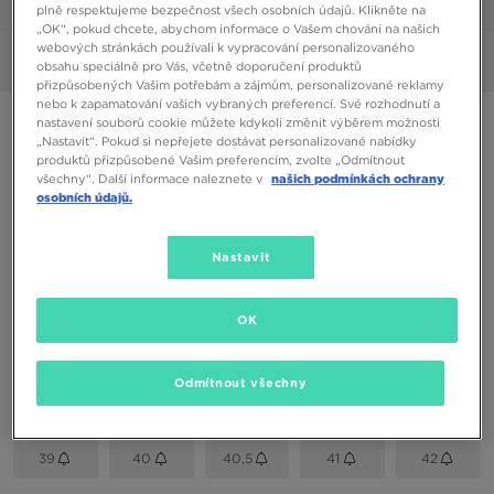
1/6
plně respektujeme bezpečnost všech osobních údajů. Klikněte na
„OK“, pokud chcete, abychom informace o Vašem chování na našich
webových stránkách používali k vypracování personalizovaného
Obrázky
360°
obsahu speciálně pro Vás, včetně doporučení produktů
přizpůsobených Vašim potřebám a zájmům, personalizované reklamy
nebo k zapamatování vašich vybraných preferencí. Své rozhodnutí a
NIKE WMNS REACT PEGASUS TRAIL
nastavení souborů cookie můžete kdykoli změnit výběrem možnosti
„Nastavit“. Pokud si nepřejete dostávat personalizované nabídky
produktů přizpůsobené Vašim preferencím, zvolte „Odmítnout
všechny“. Další informace naleznete v
našich podmínkách ochrany
3190 Kč
osobních údajů.
Dostupné Barvy
Nastavit
Růžová
Vyberte velikost
OK
EU
US
Odmítnout všechny
36
36,5
37,5
38
38,5
39
40
40,5
41
42