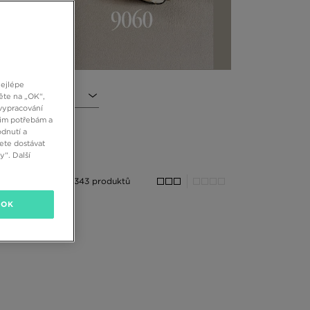
nejlépe
l
ěte na „OK“,
vypracování
šim potřebám a
dnutí a
ete dostávat
“. Další
343 produktů
OK