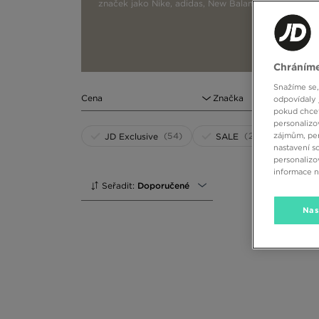
značek jako Nike, adidas, New Balance nebo Jordan,
Chráníme
Snažíme se,
Cena
Značka
odpovídaly 
pokud chcet
personalizo
(54)
(255)
zájmům, per
JD Exclusive
SALE
nastavení s
personalizo
informace 
Seřadit:
Doporučené
Nas