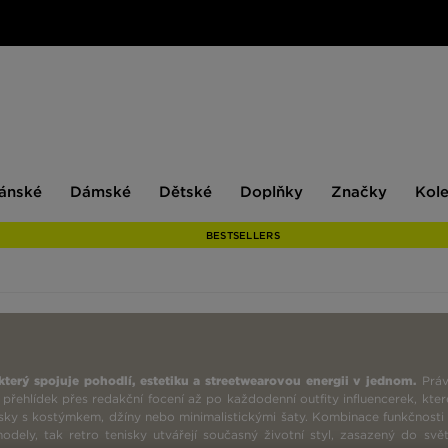
ské
Dámské
Dětské
Doplňky
Značky
ánské
Dámské
Dětské
Doplňky
Značky
Kol
BESTSELLERS
terý spojuje pohodlí, estetiku a streetwearovou energii v jednom.
Práv
ehlídek přes redakční focení až po každodenní outfity influencerek, kter
sky s kostýmkem, džíny nebo minimalistickými šaty. Kombinace funkčnosti
dely, tak retro tenisky utvářejí současný životní styl, zasazený do svě