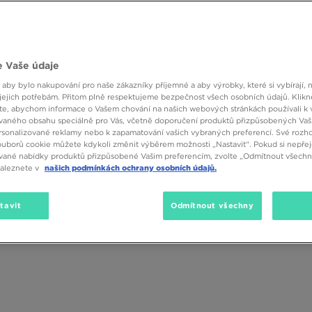
 kde záleží na designu, pohodlí a výrazném vzhledu.
 Vaše údaje
 aby bylo nakupování pro naše zákazníky příjemné a aby výrobky, které si vybírají, 
Velikost
Barva
Materiá
jejich potřebám. Přitom plně respektujeme bezpečnost všech osobních údajů. Klikn
e, abychom informace o Vašem chování na našich webových stránkách používali k 
vaného obsahu speciálně pro Vás, včetně doporučení produktů přizpůsobených Va
sonalizované reklamy nebo k zapamatování vašich vybraných preferencí. Své rozho
ouborů cookie můžete kdykoli změnit výběrem možnosti „Nastavit“. Pokud si nepřej
vané nabídky produktů přizpůsobené Vašim preferencím, zvolte „Odmítnout všechny
naleznete v
našich podmínkách ochrany osobních údajů.
tavit
Odmítnout všechny