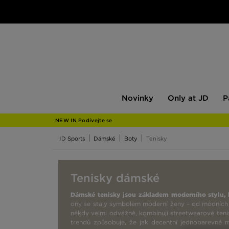
Novinky
Only
Pán
Novinky
Only at JD
P
at
JD
NEW IN Podívejte se
JD Sports
Dámské
Boty
Tenisky
Tenisky dámské
Dámské tenisky jsou základem moderního stylu, k
ony se staly symbolem moderní ženy – od módních př
někdy velmi odvážně, kombinují streetwearové teni
trendů způsobuje, že jak decentní jednobarevné mo