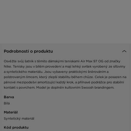
Podrobnosti o produktu
Osvěžte svůj šatník s těmito dámskými teniskami Air Max 97 OG od značky
Nike. Tenisky jsou v bílém provedení a mají lehký svršek vyrobený ze síťoviny
a syntetického materiálu. Jsou vybaveny praktickými šněrováním a
polstrovaným límcem, který zlepší stabilitu během chůze. Celek je posazen na
pěnové mezipodešvi amortizující každý krok, a přilnavé podrážce pro stabilní
kontakt s povrchem. Model je doplněn kultovním Swoosh brandingem.
Barva
Bílá
Materiál
Syntetický materiál
Kód produktu