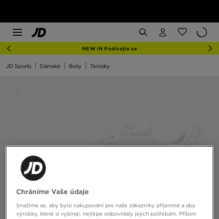
NEW IN Podívejte se
JD Sports
Dámské
Boty
Tenisky
Chráníme Vaše údaje
Snažíme se, aby bylo nakupování pro naše zákazníky příjemné a aby
výrobky, které si vybírají, nejlépe odpovídaly jejich potřebám. Přitom