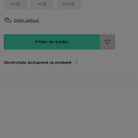
42
43
44,5
Zjistit velikost
Přidat do košíku
Zkontrolujte dostupnost na prodejně