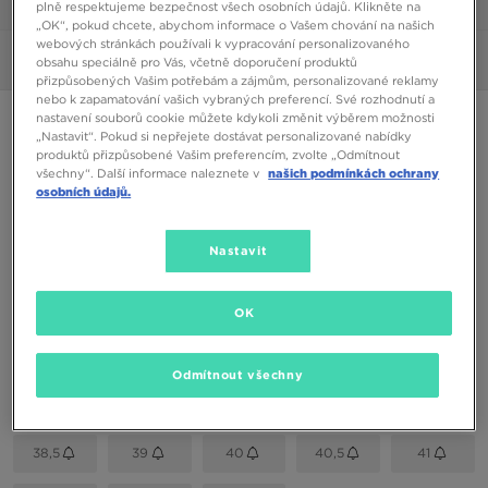
1/3
plně respektujeme bezpečnost všech osobních údajů. Klikněte na
„OK“, pokud chcete, abychom informace o Vašem chování na našich
webových stránkách používali k vypracování personalizovaného
Obrázky
360°
obsahu speciálně pro Vás, včetně doporučení produktů
přizpůsobených Vašim potřebám a zájmům, personalizované reklamy
nebo k zapamatování vašich vybraných preferencí. Své rozhodnutí a
nastavení souborů cookie můžete kdykoli změnit výběrem možnosti
NIKE AIR MAX 97
„Nastavit“. Pokud si nepřejete dostávat personalizované nabídky
produktů přizpůsobené Vašim preferencím, zvolte „Odmítnout
všechny“. Další informace naleznete v
našich podmínkách ochrany
2490 Kč
osobních údajů.
Dostupné Barvy
Nastavit
Bílá
Vyberte velikost
OK
EU
US
Odmítnout všechny
35,5
36
36,5
37,5
38
38,5
39
40
40,5
41