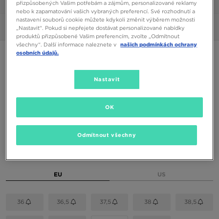
přizpůsobených Vašim potřebám a zájmům, personalizované reklamy
1/6
nebo k zapamatování vašich vybraných preferencí. Své rozhodnutí a
nastavení souborů cookie můžete kdykoli změnit výběrem možnosti
Obrázky
360°
„Nastavit“. Pokud si nepřejete dostávat personalizované nabídky
produktů přizpůsobené Vašim preferencím, zvolte „Odmítnout
všechny“. Další informace naleznete v
našich podmínkách ochrany
osobních údajů.
NIKE PEGASUS PREMIUM
Nastavit
4390 Kč
5390 Kč
-19%
(Nejnižší cena za posledních 30 dní)
5390 Kč
-19%
(Původní cena)
OK
Dostupné Barvy
Odmítnout všechny
Vyberte velikost
EU
US
36
36,5
37,5
38
38,5