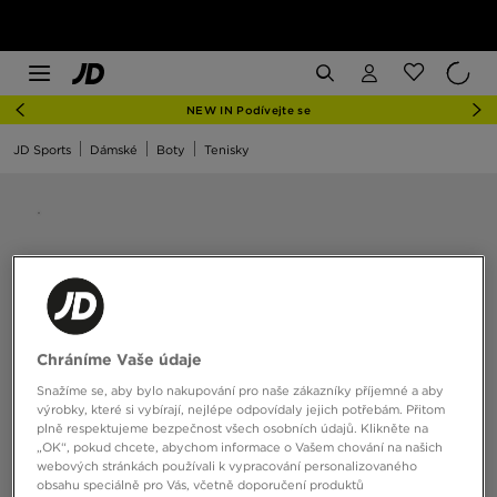
NEW IN Podívejte se
JD Sports
Dámské
Boty
Tenisky
Chráníme Vaše údaje
Snažíme se, aby bylo nakupování pro naše zákazníky příjemné a aby
výrobky, které si vybírají, nejlépe odpovídaly jejich potřebám. Přitom
plně respektujeme bezpečnost všech osobních údajů. Klikněte na
„OK“, pokud chcete, abychom informace o Vašem chování na našich
webových stránkách používali k vypracování personalizovaného
obsahu speciálně pro Vás, včetně doporučení produktů