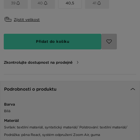
39
40
40,5
41
Zjistit velikost
Přidat do košíku
Zkontrolujte dostupnost na prodejně
Podrobnosti o produktu
Barva
Bílá
Materiál
Svršek: textilní materiál, syntetický materiál/ Polstrování: textilní materiál/
Podrážka: pěna React, systém odpružení Zoom Air, guma