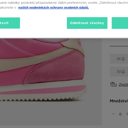
vané nabídky produktů přizpůsobené Vašim preferencím, zvolte „Odmítnout všechny
naleznete v
našich podmínkách ochrany osobních údajů.
Dostupné
Růžová
tavit
Odmítnout všechny
Vyberte v
36
39
Zjisti
Množství