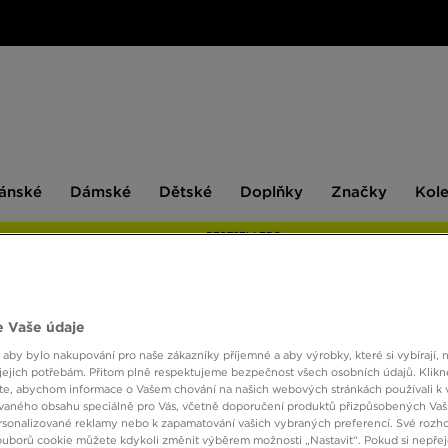
ské
Dámské
Dětské
Doplňky
Značky
ánské
Dámské
Dětské
Doplňky
Značky
Kol
BESTSELLERS
 Vaše údaje
NIKE 
 aby bylo nakupování pro naše zákazníky příjemné a aby výrobky, které si vybírají, 
jejich potřebám. Přitom plně respektujeme bezpečnost všech osobních údajů. Klikn
e, abychom informace o Vašem chování na našich webových stránkách používali k 
890 K
vaného obsahu speciálně pro Vás, včetně doporučení produktů přizpůsobených Va
sonalizované reklamy nebo k zapamatování vašich vybraných preferencí. Své rozho
ouborů cookie můžete kdykoli změnit výběrem možnosti „Nastavit“. Pokud si nepřej