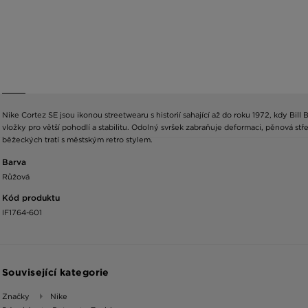
Nike Cortez SE jsou ikonou streetwearu s historií sahající až do roku 1972, kdy Bill
vložky pro větší pohodlí a stabilitu. Odolný svršek zabraňuje deformaci, pěnová stř
běžeckých tratí s městským retro stylem.
Barva
Růžová
Kód produktu
IF1764-601
Související kategorie
Značky
Nike