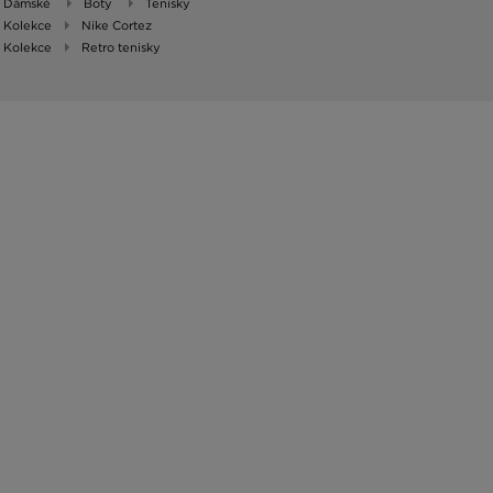
Dámské
Boty
Tenisky
Kolekce
Nike Cortez
Kolekce
Retro tenisky