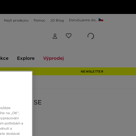
Doručujeme do...
Najít prodejnu
Pomoc
JD Blog
Explore
Výprodej
ekce
Explore
Výprodej
NEWSLETTER
W CORTEZ SE
nejlépe
ěte na „OK“,
vypracování
č
šim potřebám a
dnutí a
ete dostávat