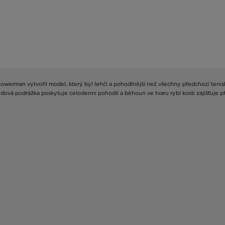
 Bowerman vytvořil model, který byl lehčí a pohodlnější než všechny předchozí tenisk
edová podrážka poskytuje celodenní pohodlí a běhoun ve tvaru rybí kosti zajišťuje př