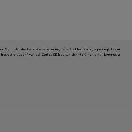
y. Nyní tato klasika prošla osvěžením, má širší oblast špičky a pevnější boční
ilnavost a klasický vzhled. Cortez SE jsou tenisky, které kombinují legendu z