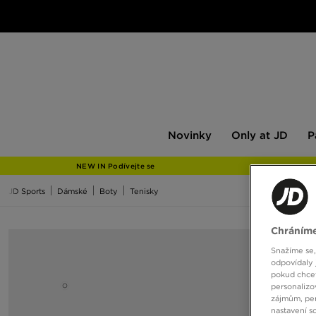
Novinky
Only
Pán
Novinky
Only at JD
P
at
JD
NEW IN Podívejte se
JD Sports
Dámské
Boty
Tenisky
Chráníme
Snažíme se,
odpovídaly 
pokud chcet
personalizo
zájmům, per
nastavení s