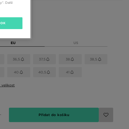
“. Další
 barvy
OK
elikost
EU
US
36,5
37,5
38
38,5
40
40,5
41
t velikost
Přidat do košíku