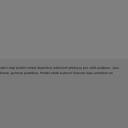
edení mají textilní svršek doplněný odolnými překryvy pro větší podporu. Jsou
řilnavé, gumové podrážce. Model zdobí kultovní Swoosh logo umístěné na