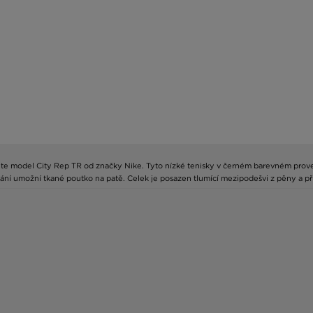
zvolte model City Rep TR od značky Nike. Tyto nízké tenisky v černém barevném prov
í umožní tkané poutko na patě. Celek je posazen tlumící mezipodešvi z pěny a p