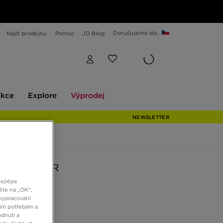
Doručujeme do...
Najít prodejnu
Pomoc
JD Blog
Explore
Výprodej
ekce
Explore
Výprodej
NEWSLETTER
CITY REP TR
nejlépe
ěte na „OK“,
vypracování
Kč
šim potřebám a
dnutí a