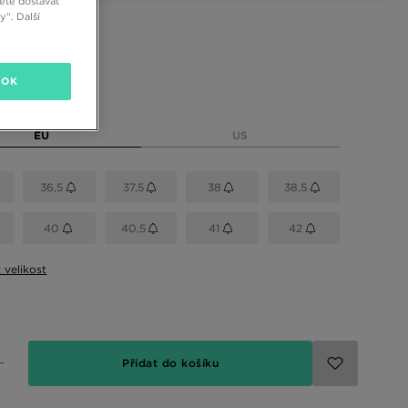
ete dostávat
“. Další
 barvy
OK
elikost
EU
US
36,5
37,5
38
38,5
40
40,5
41
42
t velikost
Přidat do košíku