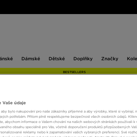
ské
Dámské
Dětské
Doplňky
Značky
ánské
Dámské
Dětské
Doplňky
Značky
Kol
BESTSELLERS
NIKE 
 Vaše údaje
 aby bylo nakupování pro naše zákazníky příjemné a aby výrobky, které si vybírají, 
jejich potřebám. Přitom plně respektujeme bezpečnost všech osobních údajů. Klikn
e, abychom informace o Vašem chování na našich webových stránkách používali k 
1490 
vaného obsahu speciálně pro Vás, včetně doporučení produktů přizpůsobených Va
sonalizované reklamy nebo k zapamatování vašich vybraných preferencí. Své rozho