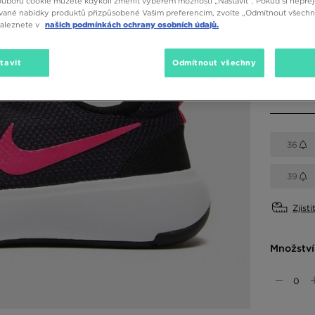
ouborů cookie můžete kdykoli změnit výběrem možnosti „Nastavit“. Pokud si nepřej
vané nabídky produktů přizpůsobené Vašim preferencím, zvolte „Odmítnout všechny
Dostupné
naleznete v
našich podmínkách ochrany osobních údajů.
Černá
tavit
Odmítnout všechny
Vyberte v
36
39
Zjisti
Množství