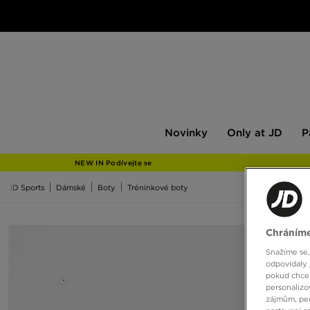
Novinky
Only
Pán
Novinky
Only at JD
P
at
JD
NEW IN Podívejte se
JD Sports
Dámské
Boty
Tréninkové boty
Chráníme
Snažíme se,
odpovídaly 
pokud chcet
personalizo
zájmům, per