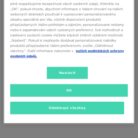
plně respektujeme bezpečnost všech osobních údajů. Klikněte na
„OK“, pokud chcete, abychom informace o Vašem chování na našich
webových stránkách používali k vypracování personalizovaného
obsahu speciálně pro Vás, včetně doporučení produktů
přizpůsobených Vašim potřebám a zájmům, personalizované reklamy
nebo k zapamatování vašich vybraných preferencí. Své rozhodnutí a
nastavení souborů cookie můžete kdykoli změnit výběrem možnosti
„Nastavit“. Pokud si nepřejete dostávat personalizované nabídky
produktů přizpůsobené Vašim preferencím, zvolte „Odmítnout
všechny“. Další informace naleznete v
našich podmínkách ochrany
osobních údajů.
JORDAN VAK ELEMENT GYM SACK
NIKE VAK NK HERITAGE
DRAWSTRING 2.0
Nastavit
550 Kč
590 Kč
OK
Odmítnout všechny