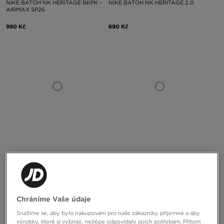
NIKE BATOH NK HERITAGE BKPK -
NIKE BATOH NK HERITAGE 2.0
AIRMAX SP26
990 Kč
890 Kč
THE NORTH FACE BATOH BOREALIS
NIKE BATOH NIKE PATCH LUNCH
CLASSIC BKP
TOTE
3190 Kč
750 Kč
Chráníme Vaše údaje
Snažíme se, aby bylo nakupování pro naše zákazníky příjemné a aby
výrobky, které si vybírají, nejlépe odpovídaly jejich potřebám. Přitom