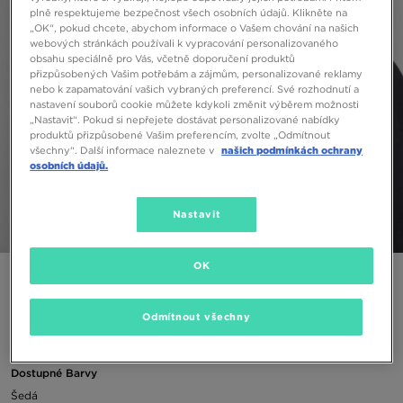
plně respektujeme bezpečnost všech osobních údajů. Klikněte na
„OK“, pokud chcete, abychom informace o Vašem chování na našich
webových stránkách používali k vypracování personalizovaného
obsahu speciálně pro Vás, včetně doporučení produktů
přizpůsobených Vašim potřebám a zájmům, personalizované reklamy
nebo k zapamatování vašich vybraných preferencí. Své rozhodnutí a
nastavení souborů cookie můžete kdykoli změnit výběrem možnosti
„Nastavit“. Pokud si nepřejete dostávat personalizované nabídky
produktů přizpůsobené Vašim preferencím, zvolte „Odmítnout
všechny“. Další informace naleznete v
našich podmínkách ochrany
osobních údajů.
Nastavit
1/3
OK
NIKE ČEPICE U NK PEAK BEANIE SC FUT L
Odmítnout všechny
140 Kč
Dostupné Barvy
Šedá