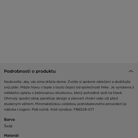
Podrobnosti o produktu
Nedovolte, aby vás zima držela doma. Zvolte si správné oblečení a dodržujte
svůj plán. Mějte hlavu v teple s touto čepicí od společnosti Nike. Je vyrobena z
měkkého úpletu s žebrovanou strukturou, který pohodlně sedí na hlavě.
Ohrnutý spodní okraj zpestřuje design a zároveň chrání vaše uši před
studeným větrem. Minimalistickou ozdobou jednobarevného provedení je
nášivka s logem. Prát ručně. Kód výrobce: FB6526-071
Barva
Šedá
Materiál