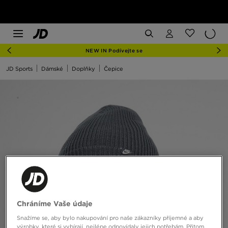
NEW IN Podívejte se
JD Sports
Dámské
Doplňky
Čepice
Chráníme Vaše údaje
Snažíme se, aby bylo nakupování pro naše zákazníky příjemné a aby
výrobky, které si vybírají, nejlépe odpovídaly jejich potřebám. Přitom