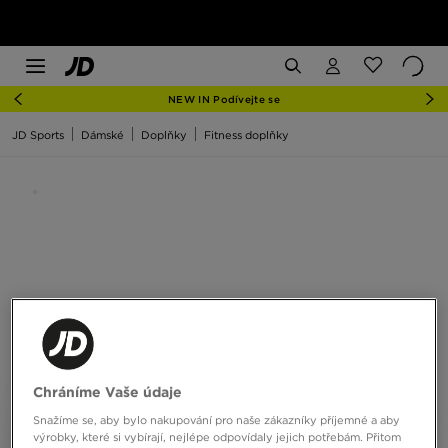
NEW IN Podívejte se
JD Sports
Dámské
Doplňky
Fitness doplňky
Chráníme Vaše údaje
Snažíme se, aby bylo nakupování pro naše zákazníky příjemné a aby
výrobky, které si vybírají, nejlépe odpovídaly jejich potřebám. Přitom