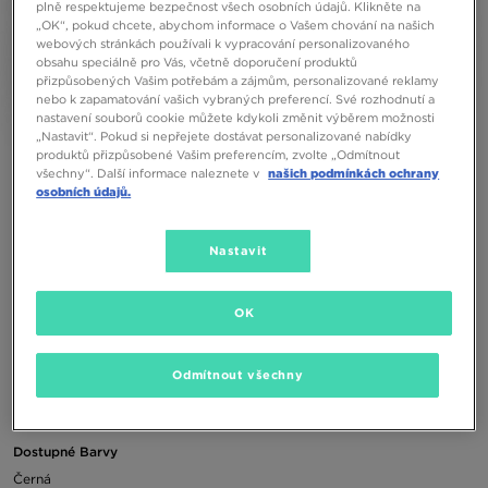
plně respektujeme bezpečnost všech osobních údajů. Klikněte na
„OK“, pokud chcete, abychom informace o Vašem chování na našich
webových stránkách používali k vypracování personalizovaného
obsahu speciálně pro Vás, včetně doporučení produktů
přizpůsobených Vašim potřebám a zájmům, personalizované reklamy
nebo k zapamatování vašich vybraných preferencí. Své rozhodnutí a
nastavení souborů cookie můžete kdykoli změnit výběrem možnosti
„Nastavit“. Pokud si nepřejete dostávat personalizované nabídky
produktů přizpůsobené Vašim preferencím, zvolte „Odmítnout
všechny“. Další informace naleznete v
našich podmínkách ochrany
osobních údajů.
Nastavit
1/2
OK
JORDAN FROTKI WRISTBAND
Odmítnout všechny
350 Kč
Dostupné Barvy
Černá