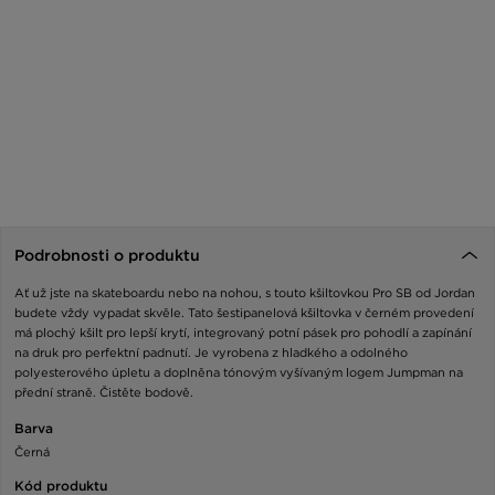
Podrobnosti o produktu
Ať už jste na skateboardu nebo na nohou, s touto kšiltovkou Pro SB od Jordan
budete vždy vypadat skvěle. Tato šestipanelová kšiltovka v černém provedení
má plochý kšilt pro lepší krytí, integrovaný potní pásek pro pohodlí a zapínání
na druk pro perfektní padnutí. Je vyrobena z hladkého a odolného
polyesterového úpletu a doplněna tónovým vyšívaným logem Jumpman na
přední straně. Čistěte bodově.
Barva
Černá
Kód produktu