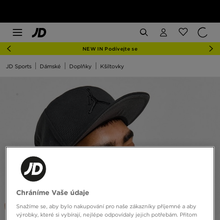
NEW IN Podívejte se
JD Sports
Dámské
Doplňky
Kšiltovky
Chráníme Vaše údaje
Snažíme se, aby bylo nakupování pro naše zákazníky příjemné a aby
výrobky, které si vybírají, nejlépe odpovídaly jejich potřebám. Přitom