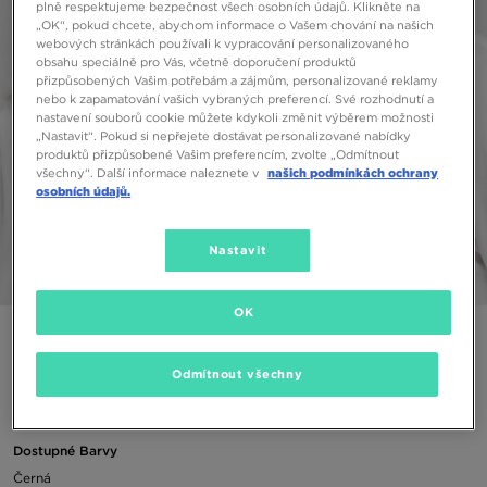
plně respektujeme bezpečnost všech osobních údajů. Klikněte na
„OK“, pokud chcete, abychom informace o Vašem chování na našich
webových stránkách používali k vypracování personalizovaného
obsahu speciálně pro Vás, včetně doporučení produktů
přizpůsobených Vašim potřebám a zájmům, personalizované reklamy
nebo k zapamatování vašich vybraných preferencí. Své rozhodnutí a
nastavení souborů cookie můžete kdykoli změnit výběrem možnosti
„Nastavit“. Pokud si nepřejete dostávat personalizované nabídky
produktů přizpůsobené Vašim preferencím, zvolte „Odmítnout
všechny“. Další informace naleznete v
našich podmínkách ochrany
osobních údajů.
Nastavit
1/5
OK
JORDAN ČEPICE U J PRO CAP S FB JUMPMAN
Odmítnout všechny
390 Kč
Dostupné Barvy
Černá