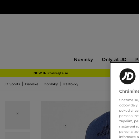
Novinky
Only
Pán
Novinky
Only at JD
P
at
JD
NEW IN Podívejte se
JD Sports
Dámské
Doplňky
Kšiltovky
Chráníme
Snažíme se,
odpovídaly 
pokud chcet
personalizo
zájmům, per
nastavení s
personalizo
informace 