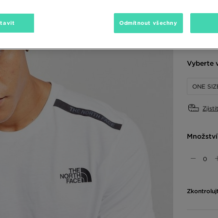
tavit
Odmítnout všechny
Dostupné
Vyberte v
ONE SIZ
Zjisti
Množství
Zkontroluj