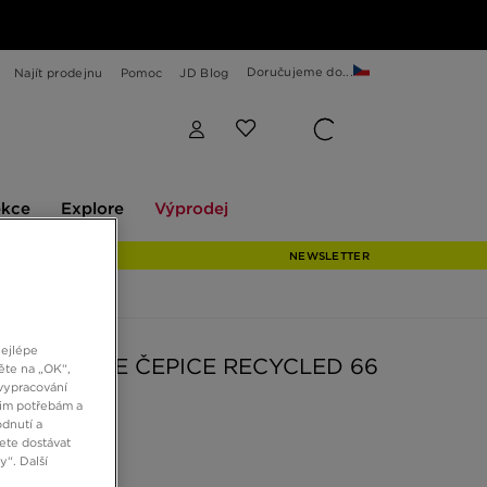
Doručujeme do...
Najít prodejnu
Pomoc
JD Blog
Explore
Výprodej
ekce
Explore
Výprodej
NEWSLETTER
nejlépe
ORTH FACE ČEPICE RECYCLED 66
ěte na „OK“,
IC HAT
vypracování
šim potřebám a
dnutí a
ete dostávat
č
“. Další