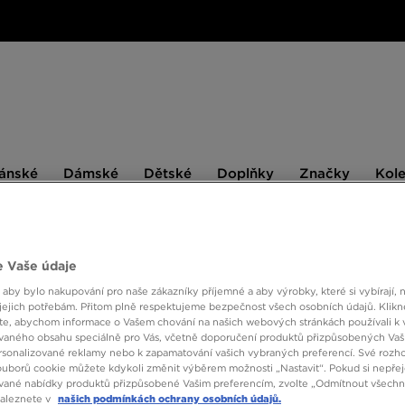
ské
Dámské
Dětské
Doplňky
Značky
ánské
Dámské
Dětské
Doplňky
Značky
Kol
BESTSELLERS
 Vaše údaje
 aby bylo nakupování pro naše zákazníky příjemné a aby výrobky, které si vybírají, 
THE N
jejich potřebám. Přitom plně respektujeme bezpečnost všech osobních údajů. Klikn
CLASS
e, abychom informace o Vašem chování na našich webových stránkách používali k 
vaného obsahu speciálně pro Vás, včetně doporučení produktů přizpůsobených Va
sonalizované reklamy nebo k zapamatování vašich vybraných preferencí. Své rozho
ouborů cookie můžete kdykoli změnit výběrem možnosti „Nastavit“. Pokud si nepřej
490 K
vané nabídky produktů přizpůsobené Vašim preferencím, zvolte „Odmítnout všechny
naleznete v
našich podmínkách ochrany osobních údajů.