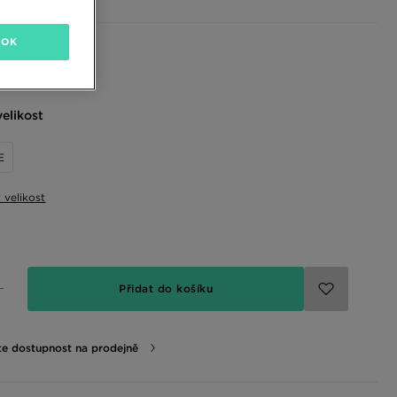
OK
 barvy
elikost
E
t velikost
Přidat do košíku
te dostupnost na prodejně