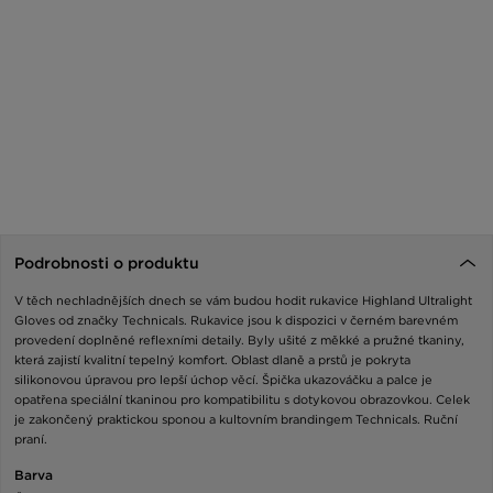
Podrobnosti o produktu
V těch nechladnějších dnech se vám budou hodit rukavice Highland Ultralight
Gloves od značky Technicals. Rukavice jsou k dispozici v černém barevném
provedení doplněné reflexními detaily. Byly ušité z měkké a pružné tkaniny,
která zajistí kvalitní tepelný komfort. Oblast dlaně a prstů je pokryta
silikonovou úpravou pro lepší úchop věcí. Špička ukazováčku a palce je
opatřena speciální tkaninou pro kompatibilitu s dotykovou obrazovkou. Celek
je zakončený praktickou sponou a kultovním brandingem Technicals. Ruční
praní.
Barva