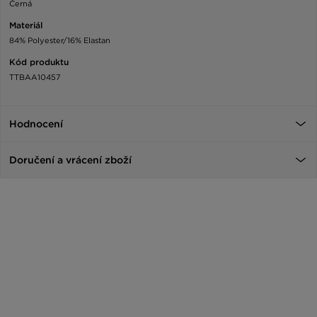
Černá
Materiál
84% Polyester/16% Elastan
Kód produktu
TTBAA10457
Hodnocení
Doručení a vrácení zboží