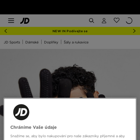
NEW IN Podívejte se
JD Sports
Dámské
Doplňky
Šály a rukavice
Chráníme Vaše údaje
Snažíme se, aby bylo nakupování pro naše zákazníky příjemné a aby