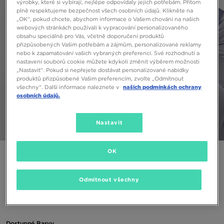
výrobky, které si vybírají, nejlépe odpovídaly jejich potřebám. Přitom
plně respektujeme bezpečnost všech osobních údajů. Klikněte na
„OK“, pokud chcete, abychom informace o Vašem chování na našich
webových stránkách používali k vypracování personalizovaného
obsahu speciálně pro Vás, včetně doporučení produktů
přizpůsobených Vašim potřebám a zájmům, personalizované reklamy
nebo k zapamatování vašich vybraných preferencí. Své rozhodnutí a
nastavení souborů cookie můžete kdykoli změnit výběrem možnosti
„Nastavit“. Pokud si nepřejete dostávat personalizované nabídky
produktů přizpůsobené Vašim preferencím, zvolte „Odmítnout
všechny“. Další informace naleznete v
našich podmínkách ochrany
osobních údajů.
Nastavit
1/5
OK
ONLY AT JD
TECHNICALS HIGHLAND GLOVES
Odmítnout všechny
250 Kč
Dostupné Barvy