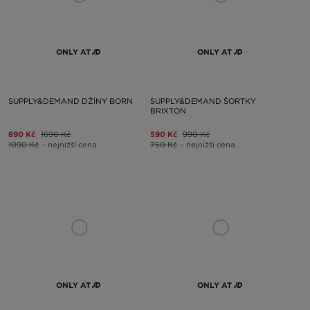
ONLY AT
ONLY AT
SUPPLY&DEMAND DŽÍNY BORN
SUPPLY&DEMAND ŠORTKY
BRIXTON
890 Kč
1690 Kč
590 Kč
990 Kč
1090 Kč
– nejnižší cena
750 Kč
– nejnižší cena
ONLY AT
ONLY AT