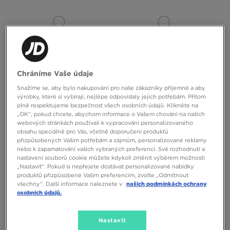
ONLY AT
Chráníme Vaše údaje
Snažíme se, aby bylo nakupování pro naše zákazníky příjemné a aby
výrobky, které si vybírají, nejlépe odpovídaly jejich potřebám. Přitom
HOODRICH KALHOTY LUZ WIDE
ADIDAS MIKINA ROZEPÍNACÍ
plně respektujeme bezpečnost všech osobních údajů. Klikněte na
LEG JEANS
DENIM
„OK“, pokud chcete, abychom informace o Vašem chování na našich
webových stránkách používali k vypracování personalizovaného
1890 Kč
2390 Kč
obsahu speciálně pro Vás, včetně doporučení produktů
přizpůsobených Vašim potřebám a zájmům, personalizované reklamy
nebo k zapamatování vašich vybraných preferencí. Své rozhodnutí a
nastavení souborů cookie můžete kdykoli změnit výběrem možnosti
„Nastavit“. Pokud si nepřejete dostávat personalizované nabídky
produktů přizpůsobené Vašim preferencím, zvolte „Odmítnout
všechny“. Další informace naleznete v
našich podmínkách ochrany
osobních údajů.
Nastavit
ONLY AT
ONLY AT