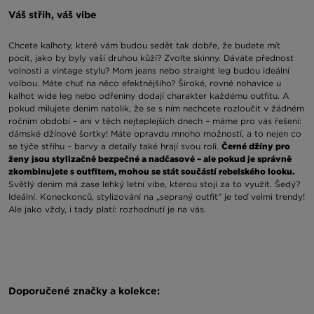
Váš střih, váš vibe
Chcete kalhoty, které vám budou sedět tak dobře, že budete mít
pocit, jako by byly vaší druhou kůží? Zvolte skinny. Dáváte přednost
volnosti a vintage stylu? Mom jeans nebo straight leg budou ideální
volbou. Máte chuť na něco efektnějšího? Široké, rovné nohavice u
kalhot wide leg nebo odřeniny dodají charakter každému outfitu. A
pokud milujete denim natolik, že se s ním nechcete rozloučit v žádném
ročním období – ani v těch nejteplejších dnech – máme pro vás řešení:
dámské džínové šortky! Máte opravdu mnoho možností, a to nejen co
se týče střihu – barvy a detaily také hrají svou roli.
Černé džíny pro
ženy jsou stylizačně bezpečné a nadčasové – ale pokud je správně
zkombinujete s outfitem, mohou se stát součástí rebelského looku.
Světlý denim má zase lehký letní vibe, kterou stojí za to využít. Šedý?
Ideální. Koneckonců, stylizování na „sepraný outfit” je teď velmi trendy!
Ale jako vždy, i tady platí: rozhodnutí je na vás.
Brandy, které dbají o vibe vašich džínů
JD Sports je místo, kde denim není nudný – to už víte z příkladu
mnoha střihů. Ale nejen proto! Jsme přece specialisté na top značky –
Doporučené značky a kolekce:
takže ani naše denimová kolekce nezklame. Zvědavá? Tak pojďme na
to! Mezi klasiku patří Supply & Demand – najdete zde střihy různých