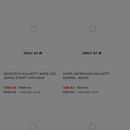
ONLY AT
ONLY AT
HOODRICH KALHOTY WIDE LEG
SUPPLY&DEMAND KALHOTY
JEANS SCRIPT APPLIQUE
BARREL JEANS
1390 Kč
1890 Kč
490 Kč
1190 Kč
1890 Kč
– nejnižší cena
690 Kč
– nejnižší cena