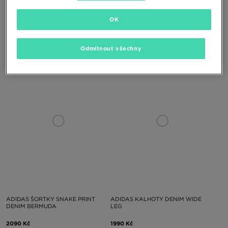
OK
ADIDAS ŠORTKY FIREBIRD
HOODRICH KALHOTY LIGHT WASH
JEANS SOLACE
Odmítnout všechny
1490 Kč
1890 Kč
ADIDAS ŠORTKY SNAKE PRINT
ADIDAS KALHOTY DENIM WIDE
DENIM BERMUDA
LEG
2090 Kč
1990 Kč