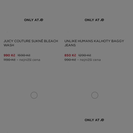
ONLY AT
ONLY AT
JUICY COUTURE SUKNĚ BLEACH
UNLIKE HUMANS KALHOTY BAGGY
WASH
JEANS
990 Kč
1590 Kč
850 Kč
1290 Kč
1190 Kč
– nejnižší cena
990 Kč
– nejnižší cena
ONLY AT