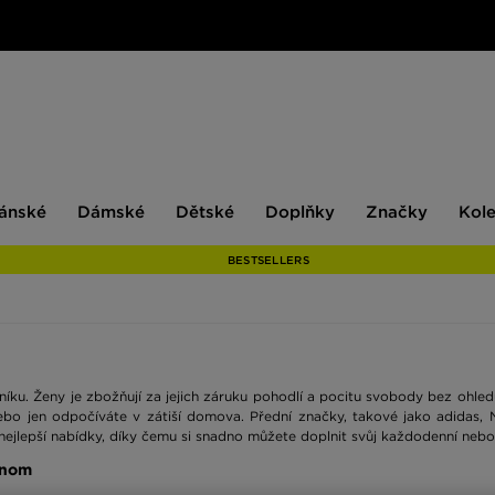
ské
Dámské
Dětské
Doplňky
Značky
ánské
Dámské
Dětské
Doplňky
Značky
Kol
BESTSELLERS
íku. Ženy je zbožňují za jejich záruku pohodlí a pocitu svobody bez ohledu 
 nebo jen odpočíváte v zátiší domova. Přední značky, takové jako adidas, 
h nejlepší nabídky, díky čemu si snadno můžete doplnit svůj každodenní neb
dnom