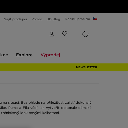
Doručujeme do...
Najít prodejnu
Pomoc
JD Blog
Explore
Výprodej
ekce
Explore
Výprodej
NEWSLETTER
na situaci. Bez ohledu na příležitost zajistí dokonalý
Nike, Puma a Fila vědí, jak vytvořit dokonalé dámské
o tréninkový look novými kalhotami.