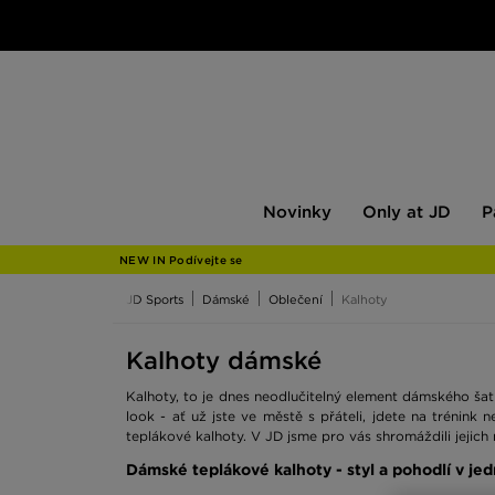
Novinky
Only
Pán
Novinky
Only at JD
P
at
JD
NEW IN Podívejte se
JD Sports
Dámské
Oblečení
Kalhoty
Kalhoty dámské
Kalhoty, to je dnes neodlučitelný element dámského šatn
look - ať už jste ve městě s přáteli, jdete na trénink
teplákové kalhoty. V JD jsme pro vás shromáždili jejic
Dámské teplákové kalhoty - styl a pohodlí v je