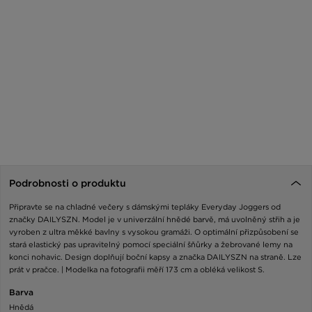
Podrobnosti o produktu
Připravte se na chladné večery s dámskými tepláky Everyday Joggers od
značky DAILYSZN. Model je v univerzální hnědé barvě, má uvolněný střih a je
vyroben z ultra měkké bavlny s vysokou gramáži. O optimální přizpůsobení se
stará elastický pas upravitelný pomocí speciální šňůrky a žebrované lemy na
konci nohavic. Design doplňují boční kapsy a značka DAILYSZN na straně. Lze
prát v pračce. | Modelka na fotografii měří 173 cm a obléká velikost S.
Barva
Hnědá