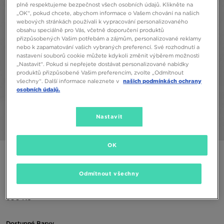
plně respektujeme bezpečnost všech osobních údajů. Klikněte na
„OK“, pokud chcete, abychom informace o Vašem chování na našich
webových stránkách používali k vypracování personalizovaného
obsahu speciálně pro Vás, včetně doporučení produktů
přizpůsobených Vašim potřebám a zájmům, personalizované reklamy
nebo k zapamatování vašich vybraných preferencí. Své rozhodnutí a
nastavení souborů cookie můžete kdykoli změnit výběrem možnosti
„Nastavit“. Pokud si nepřejete dostávat personalizované nabídky
produktů přizpůsobené Vašim preferencím, zvolte „Odmítnout
všechny“. Další informace naleznete v
našich podmínkách ochrany
osobních údajů.
Nastavit
1/6
OK
ONLY AT JD
DAILY SZN KALHOTY SZN JOG BRN
Odmítnout všechny
390 Kč
Dostupné Barvy