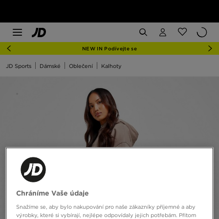
NEW IN Podívejte se
JD Sports
Dámské
Oblečení
Kalhoty
Chráníme Vaše údaje
Snažíme se, aby bylo nakupování pro naše zákazníky příjemné a aby
výrobky, které si vybírají, nejlépe odpovídaly jejich potřebám. Přitom