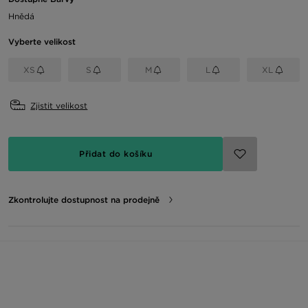
Hnědá
Vyberte velikost
XS
S
M
L
XL
Zjistit velikost
Přidat do košíku
Zkontrolujte dostupnost na prodejně