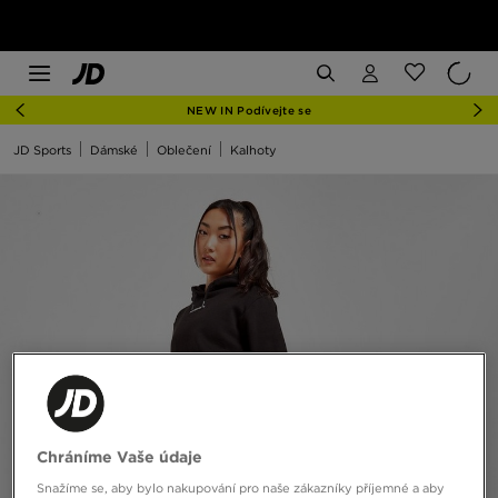
NEW IN Podívejte se
JD Sports
Dámské
Oblečení
Kalhoty
Chráníme Vaše údaje
Snažíme se, aby bylo nakupování pro naše zákazníky příjemné a aby