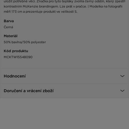
uložit potřebné věci. Značka pro tyto tepláky zvolila černý odstín, který zpestří
kontrastním McKenzie brandingem. Lze prát v pračce. | Modelka na fotografii
měří 173 cm a prezentuje produkt ve velikosti S.
Barva
Černá
Materiál
50% bavlna/50% polyester
Kód produktu
MCKTW15548090
Hodnocení
Doručení a vrácení zboží