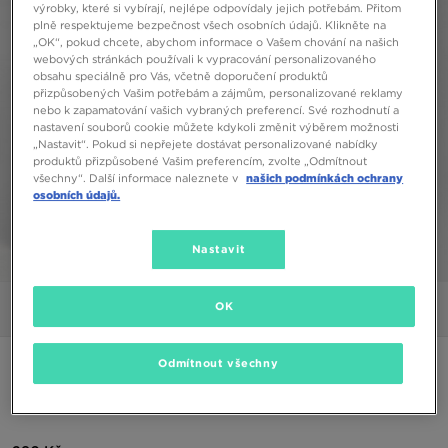
výrobky, které si vybírají, nejlépe odpovídaly jejich potřebám. Přitom
plně respektujeme bezpečnost všech osobních údajů. Klikněte na
„OK“, pokud chcete, abychom informace o Vašem chování na našich
webových stránkách používali k vypracování personalizovaného
obsahu speciálně pro Vás, včetně doporučení produktů
přizpůsobených Vašim potřebám a zájmům, personalizované reklamy
nebo k zapamatování vašich vybraných preferencí. Své rozhodnutí a
nastavení souborů cookie můžete kdykoli změnit výběrem možnosti
„Nastavit“. Pokud si nepřejete dostávat personalizované nabídky
produktů přizpůsobené Vašim preferencím, zvolte „Odmítnout
všechny“. Další informace naleznete v
našich podmínkách ochrany
osobních údajů.
Nastavit
1/5
OK
Obrázky
Video
ONLY AT JD
Odmítnout všechny
MCKENZIE KALHOTY LOGO JOG