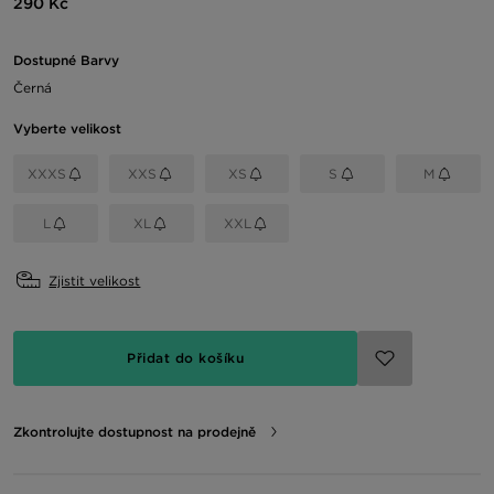
290 Kč
Dostupné Barvy
Černá
Vyberte velikost
XXXS
XXS
XS
S
M
L
XL
XXL
Zjistit velikost
Přidat do košíku
Zkontrolujte dostupnost na prodejně