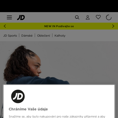
NEW IN Podívejte se
JD Sports
Dámské
Oblečení
Kalhoty
Chráníme Vaše údaje
Snažíme se, aby bylo nakupování pro naše zákazníky příjemné a aby