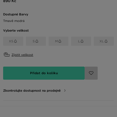
890 Kč
Dostupné Barvy
Tmavě modrá
Vyberte velikost
XS
S
M
L
XL
Zjistit velikost
Přidat do košíku
Zkontrolujte dostupnost na prodejně