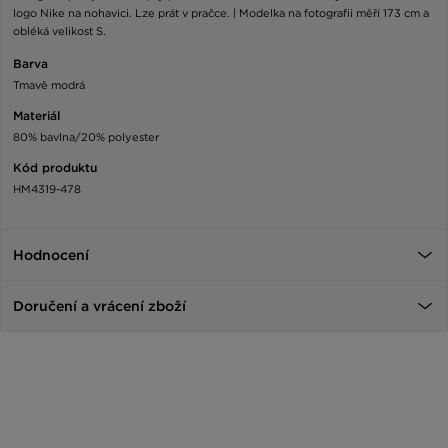
logo Nike na nohavici. Lze prát v pračce. | Modelka na fotografii měří 173 cm a
obléká velikost S.
Barva
Tmavě modrá
Materiál
80% bavlna/20% polyester
Kód produktu
HM4319-478
Hodnocení
Doručení a vrácení zboží