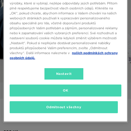
výrobky, které si vybírají, nejlépe odpovídaly jejich potřebám. Přitom
plně respektujeme bezpečnost všech osobních údajů. Klikněte na
„OK“, pokud chcete, abychom informace o Vašem chování na našich
webových stránkách používali k vypracování personalizovaného
obsahu speciálně pro Vás, včetně doporučení produktů
přizpůsobených Vašim potřebám a zájmům, personalizované reklamy
nebo k zapamatování vašich vybraných preferencí. Své rozhodnutí a
nastavení souborů cookie můžete kdykoli změnit výběrem možnosti
„Nastavit“. Pokud si nepřejete dostávat personalizované nabídky
produktů přizpůsobené Vašim preferencím, zvolte „Odmítnout
všechny“. Další informace naleznete v
našich podmínkách ochrany
osobních údajů.
Nastavit
1/5
OK
Obrázky
Video
ONLY AT JD
Odmítnout všechny
NIKE KALHOTY W NSW FLC PANT GLS