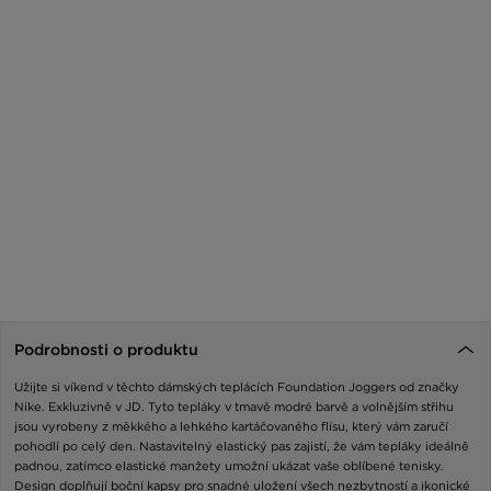
Podrobnosti o produktu
Užijte si víkend v těchto dámských teplácích Foundation Joggers od značky
Nike. Exkluzivně v JD. Tyto tepláky v tmavě modré barvě a volnějším střihu
jsou vyrobeny z měkkého a lehkého kartáčovaného flísu, který vám zaručí
pohodlí po celý den. Nastavitelný elastický pas zajistí, že vám tepláky ideálně
padnou, zatímco elastické manžety umožní ukázat vaše oblíbené tenisky.
Design doplňují boční kapsy pro snadné uložení všech nezbytností a ikonické