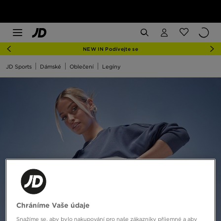
NEW IN Podívejte se
JD Sports
Dámské
Oblečení
Legíny
Chráníme Vaše údaje
Snažíme se, aby bylo nakupování pro naše zákazníky příjemné a aby