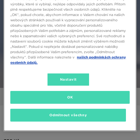
výrobky, které si vybírají, nejlépe odpovídaly jejich potřebám. Přitom
plně respektujeme bezpečnost všech osobních údajů. Klikněte na
„OK“, pokud chcete, abychom informace o Vašem chování na našich
webových stránkách používali k vypracování personalizovaného
obsahu speciálně pro Vás, včetně doporučení produktů
přizpůsobených Vašim potřebám a zájmům, personalizované reklamy
nebo k zapamatování vašich vybraných preferencí. Své rozhodnutí a
nastavení souborů cookie můžete kdykoli změnit výběrem možnosti
„Nastavit“. Pokud si nepřejete dostávat personalizované nabídky
produktů přizpůsobené Vašim preferencím, zvolte „Odmítnout
všechny“. Další informace naleznete v
našich podmínkách ochrany
osobních údajů.
Nastavit
1/5
Obrázky
Video
OK
ONLY AT JD
Odmítnout všechny
ADIDAS LEGGINGS HW LEGGINGS