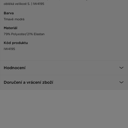
obléká velikost S. | IW4195
Barva
Tmavě modrá
Materiál
79% Polyester/21% Elastan
Kód produktu
IW4195
Hodnocení
Doručení a vrácení zboží