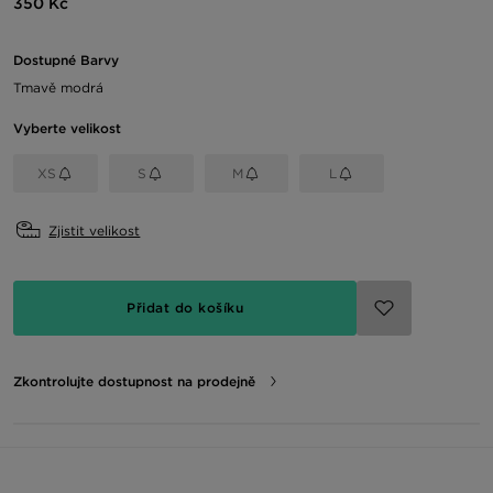
350 Kč
Dostupné Barvy
Tmavě modrá
Vyberte velikost
XS
S
M
L
Zjistit velikost
Přidat do košíku
Zkontrolujte dostupnost na prodejně