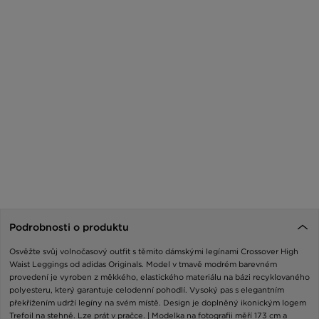
Podrobnosti o produktu
Osvěžte svůj volnočasový outfit s těmito dámskými legínami Crossover High
Waist Leggings od adidas Originals. Model v tmavě modrém barevném
provedení je vyroben z měkkého, elastického materiálu na bázi recyklovaného
polyesteru, který garantuje celodenní pohodlí. Vysoký pas s elegantním
překřížením udrží legíny na svém místě. Design je doplněný ikonickým logem
Trefoil na stehně. Lze prát v pračce. | Modelka na fotografii měří 173 cm a