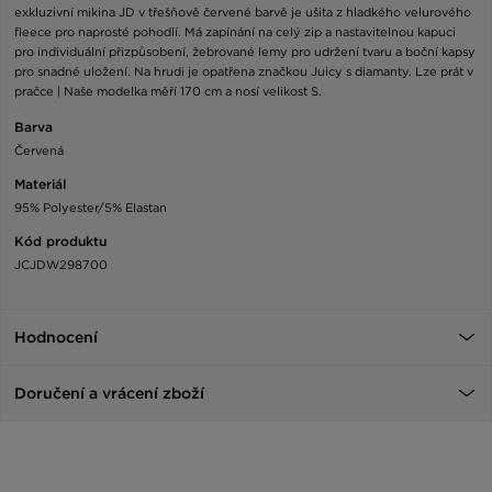
exkluzivní mikina JD v třešňově červené barvě je ušita z hladkého velurového
fleece pro naprosté pohodlí. Má zapínání na celý zip a nastavitelnou kapuci
pro individuální přizpůsobení, žebrované lemy pro udržení tvaru a boční kapsy
pro snadné uložení. Na hrudi je opatřena značkou Juicy s diamanty. Lze prát v
pračce | Naše modelka měří 170 cm a nosí velikost S.
Barva
Červená
Materiál
95% Polyester/5% Elastan
Kód produktu
JCJDW298700
Hodnocení
Doručení a vrácení zboží