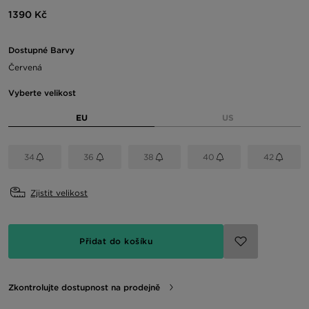
1390 Kč
Dostupné Barvy
Červená
Vyberte velikost
EU
US
34
36
38
40
42
Zjistit velikost
Přidat do košíku
Zkontrolujte dostupnost na prodejně