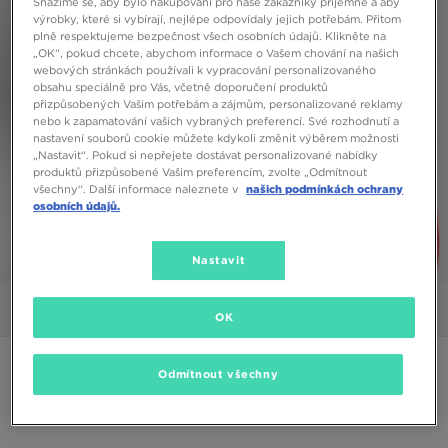
Snažíme se, aby bylo nakupování pro naše zákazníky příjemné a aby
výrobky, které si vybírají, nejlépe odpovídaly jejich potřebám. Přitom
plně respektujeme bezpečnost všech osobních údajů. Klikněte na
„OK“, pokud chcete, abychom informace o Vašem chování na našich
webových stránkách používali k vypracování personalizovaného
obsahu speciálně pro Vás, včetně doporučení produktů
přizpůsobených Vašim potřebám a zájmům, personalizované reklamy
nebo k zapamatování vašich vybraných preferencí. Své rozhodnutí a
nastavení souborů cookie můžete kdykoli změnit výběrem možnosti
„Nastavit“. Pokud si nepřejete dostávat personalizované nabídky
produktů přizpůsobené Vašim preferencím, zvolte „Odmítnout
všechny“. Další informace naleznete v
našich podmínkách ochrany
osobních údajů.
Nastavit
1/5
Obrázky
Video
OK
ONLY AT JD
Odmítnout všechny
JUICY COUTURE MIKINA ROZEPÍNACÍ S
KAPUCÍ DMNT LOGO