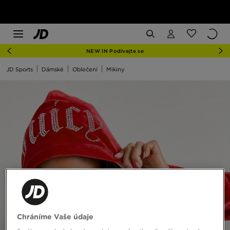
NEW IN Podívejte se
JD Sports
Dámské
Oblečení
Mikiny
Chráníme Vaše údaje