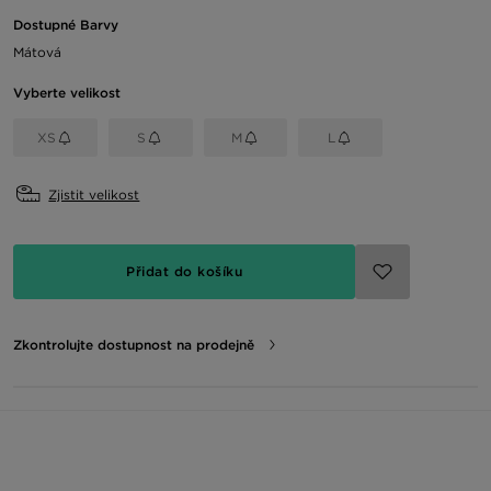
Dostupné Barvy
Mátová
Vyberte velikost
XS
S
M
L
Zjistit velikost
Přidat do košíku
Zkontrolujte dostupnost na prodejně