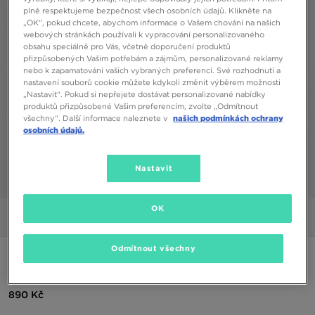
plně respektujeme bezpečnost všech osobních údajů. Klikněte na
„OK“, pokud chcete, abychom informace o Vašem chování na našich
webových stránkách používali k vypracování personalizovaného
obsahu speciálně pro Vás, včetně doporučení produktů
přizpůsobených Vašim potřebám a zájmům, personalizované reklamy
nebo k zapamatování vašich vybraných preferencí. Své rozhodnutí a
nastavení souborů cookie můžete kdykoli změnit výběrem možnosti
„Nastavit“. Pokud si nepřejete dostávat personalizované nabídky
produktů přizpůsobené Vašim preferencím, zvolte „Odmítnout
všechny“. Další informace naleznete v
našich podmínkách ochrany
osobních údajů.
Nastavit
1/5
OK
Obrázky
Video
Odmítnout všechny
NIKE MIKINA S KAPUCÍ W NSW PHNX FLC STD PO HOODIE
890 Kč