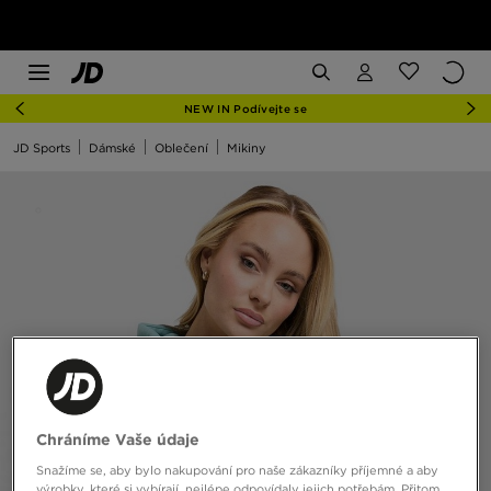
NEW IN Podívejte se
JD Sports
Dámské
Oblečení
Mikiny
Chráníme Vaše údaje
Snažíme se, aby bylo nakupování pro naše zákazníky příjemné a aby
výrobky, které si vybírají, nejlépe odpovídaly jejich potřebám. Přitom