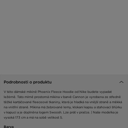
Podrobnosti o produktu
V této dámské mikině Phoenix Fleece Hoodie od Nike budete vypadat
ležérně. Tato mírně prostorná mikina v barvě Cannon je vyrobena ze středně
těžké kartáčované fleeceové tkaniny, která je hladká na vnější straně a měkká
na vnitřní straně. Mikina má žebrované lemy, klokaní kapsu a stahovací šňůrku
v kapuci a je doplněna logem Swoosh. Lze prát v pračce. | Naše modelka je
vysoká 173 cm a má na sobě velikost S.
Barva