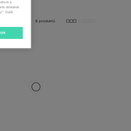
dnutí a
ete dostávat
“. Další
8 produktů
OK