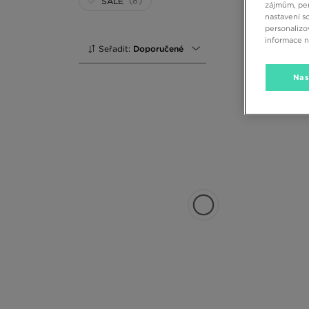
(8)
SALE
zájmům, per
nastavení s
personalizo
informace 
Seřadit:
Doporučené
Nas