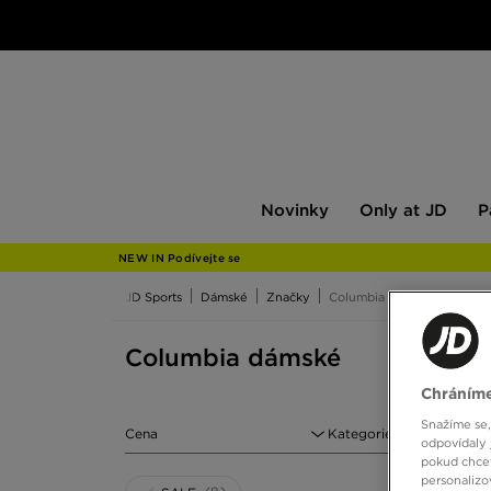
Novinky
Only
Pán
Novinky
Only at JD
P
at
JD
NEW IN Podívejte se
JD Sports
Dámské
Značky
Columbia
Columbia dámské
Chráníme
Snažíme se,
Cena
Kategorie
odpovídaly 
pokud chcet
personalizo