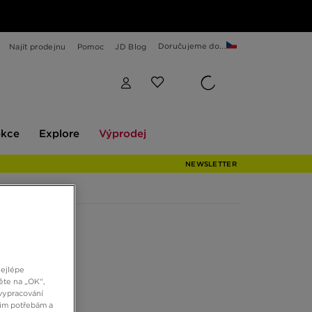
Doručujeme do...
Najít prodejnu
Pomoc
JD Blog
Explore
Výprodej
ekce
Explore
Výprodej
NEWSLETTER
nejlépe
ěte na „OK“,
vypracování
šim potřebám a