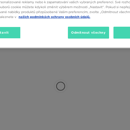
sonalizované reklamy nebo k zapamatování vašich vybraných preferencí. Své rozho
ouborů cookie můžete kdykoli změnit výběrem možnosti „Nastavit“. Pokud si nepřej
vané nabídky produktů přizpůsobené Vašim preferencím, zvolte „Odmítnout všechny
naleznete v
našich podmínkách ochrany osobních údajů.
tavit
Odmítnout všechny