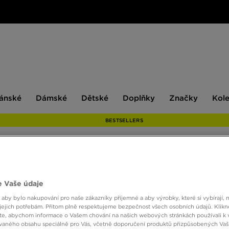
ské
Dámské
Dětské
Doplňky
Značky
ánské
Dámské
Dětské
Doplňky
Značky
Kol
BESTSELLERS
 Vaše údaje
 aby bylo nakupování pro naše zákazníky příjemné a aby výrobky, které si vybírají, 
Velikost
Barva
jejich potřebám. Přitom plně respektujeme bezpečnost všech osobních údajů. Klikn
e, abychom informace o Vašem chování na našich webových stránkách používali k 
vaného obsahu speciálně pro Vás, včetně doporučení produktů přizpůsobených Va