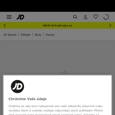
NEW IN Podívejte se
JD Sports
Dětské
Boty
Kecky
Chráníme Vaše údaje
Snažíme se, aby bylo nakupování pro naše zákazníky příjemné a aby
výrobky, které si vybírají, nejlépe odpovídaly jejich potřebám. Přitom
plně respektujeme bezpečnost všech osobních údajů. Klikněte na