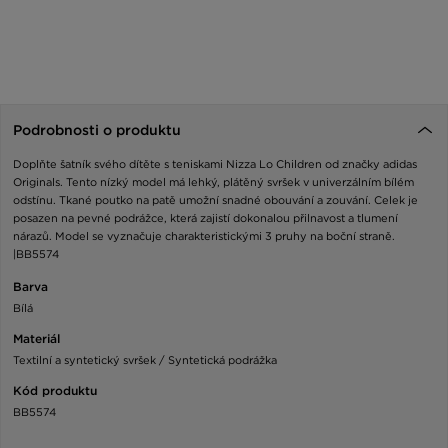
Podrobnosti o produktu
Doplňte šatník svého dítěte s teniskami Nizza Lo Children od značky adidas
Originals. Tento nízký model má lehký, plátěný svršek v univerzálním bílém
odstínu. Tkané poutko na patě umožní snadné obouvání a zouvání. Celek je
posazen na pevné podrážce, která zajistí dokonalou přilnavost a tlumení
nárazů. Model se vyznačuje charakteristickými 3 pruhy na boční straně.
|BB5574
Barva
Bílá
Materiál
Textilní a syntetický svršek / Syntetická podrážka
Kód produktu
BB5574