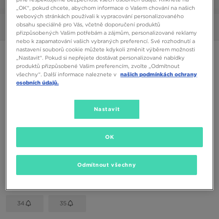
1/6
„OK“, pokud chcete, abychom informace o Vašem chování na našich
webových stránkách používali k vypracování personalizovaného
obsahu speciálně pro Vás, včetně doporučení produktů
Obrázky
360°
přizpůsobených Vašim potřebám a zájmům, personalizované reklamy
nebo k zapamatování vašich vybraných preferencí. Své rozhodnutí a
nastavení souborů cookie můžete kdykoli změnit výběrem možnosti
ADIDAS NIZZA LO
„Nastavit“. Pokud si nepřejete dostávat personalizované nabídky
produktů přizpůsobené Vašim preferencím, zvolte „Odmítnout
všechny“. Další informace naleznete v
našich podmínkách ochrany
490 Kč
osobních údajů.
Dostupné Barvy
Nastavit
Bílá
Vyberte velikost
OK
EU
US
Odmítnout všechny
28,5
30
31
32
33,5
34
35