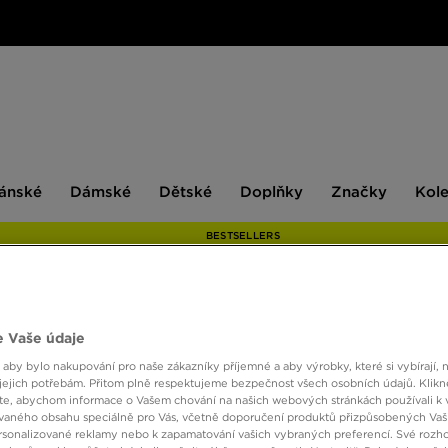
ské
Dámské
Dětské
Doplňky
Značky
ánské
Dámské
Dětské
Doplňky
Značky
Kol
BESTSELLERS
VANS
 Vaše údaje
 aby bylo nakupování pro naše zákazníky příjemné a aby výrobky, které si vybírají, 
jejich potřebám. Přitom plně respektujeme bezpečnost všech osobních údajů. Klikn
490 K
e, abychom informace o Vašem chování na našich webových stránkách používali k 
vaného obsahu speciálně pro Vás, včetně doporučení produktů přizpůsobených Va
sonalizované reklamy nebo k zapamatování vašich vybraných preferencí. Své rozho