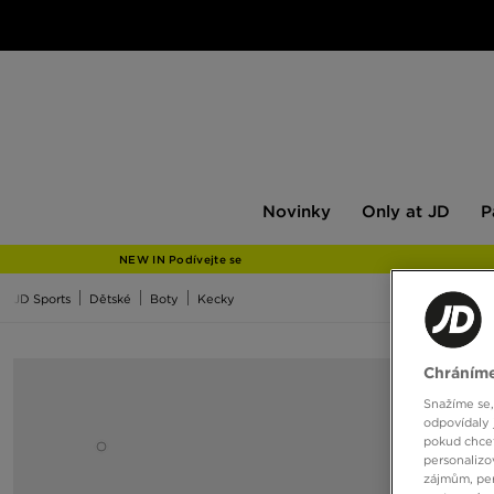
Novinky
Only
Pán
Novinky
Only at JD
P
at
JD
NEW IN Podívejte se
JD Sports
Dětské
Boty
Kecky
Chráníme
Snažíme se,
odpovídaly 
pokud chcet
personalizo
zájmům, per