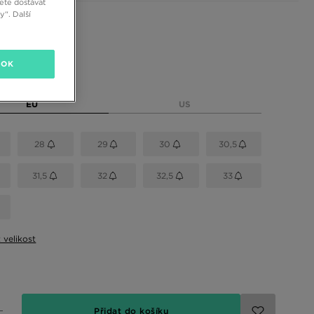
ete dostávat
“. Další
 barvy
OK
elikost
EU
US
28
29
30
30,5
31,5
32
32,5
33
t velikost
Přidat do košíku