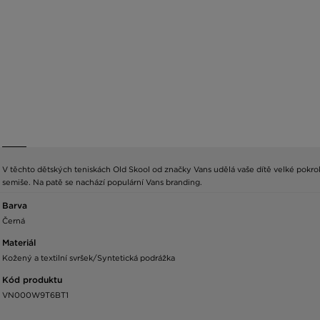
V těchto dětských teniskách Old Skool od značky Vans udělá vaše dítě velké pokroky
semiše. Na patě se nachází populární Vans branding.
Barva
Černá
Materiál
Kožený a textilní svršek/Syntetická podrážka
Kód produktu
VN000W9T6BT1