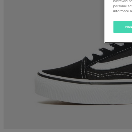
nastavení s
personalizo
informace 
Nas