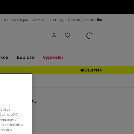
Doručujeme do...
Najít prodejnu
Pomoc
JD Blog
Explore
Výprodej
ekce
Explore
Výprodej
NEWSLETTER
 OLD SKOOL
nejlépe
ěte na „OK“,
č
vypracování
šim potřebám a
dnutí a