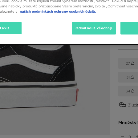
ouborů cookie můžete kdykoli změnit výběrem možnosti „Nastavit“. Pokud si nepřej
vané nabídky produktů přizpůsobené Vašim preferencím, zvolte „Odmítnout všechny
Dostupné
naleznete v
našich podmínkách ochrany osobních údajů.
Černá
tavit
Odmítnout všechny
Vyberte v
27
31
34
Zjisti
Množství