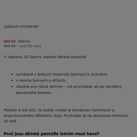
JORDAN HYDRIP BP
850 Kč
1190 Kč
950 Kč
– nejnižší cena
V nabídce JD Sports najdete dětské pantofle:
vyrobené z lehkých materiálů šetrných k pokožce,
v mnoha barvách a střizích,
vhodné pro různé aktivity – od procházek až po návštěvy
plaveckého bazénu.
Můžete si být jisti, že každý model je kombinací funkčnosti a
propracovaného dětského stylu. Podívejte se na dostupné možnosti
už teď!
Proč jsou dětské pantofle letním must have?