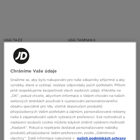
UGG TAZZ
UGG TASMAN II
2890 Kč
2090 Kč
Chráníme Vaše údaje
Snažíme se, aby bylo nakupování pro naše zákazníky příjemné a aby
výrobky, které si vybírají, nejlépe odpovídaly jejich potřebám. Přitom
plně respektujeme bezpečnost všech osobních údajů. Klikněte na
„OK“, pokud chcete, abychom informace o Vašem chování na našich
webových stránkách používali k vypracování personalizovaného
obsahu speciálně pro Vás, včetně doporučení produktů
přizpůsobených Vašim potřebám a zájmům, personalizované reklamy
nebo k zapamatování vašich vybraných preferencí. Své rozhodnutí a
nastavení souborů cookie můžete kdykoli změnit výběrem možnosti
„Nastavit“. Pokud si nepřejete dostávat personalizované nabídky
produktů přizpůsobené Vašim preferencím, zvolte „Odmítnout
všechny“. Další informace naleznete v
našich podmínkách ochrany