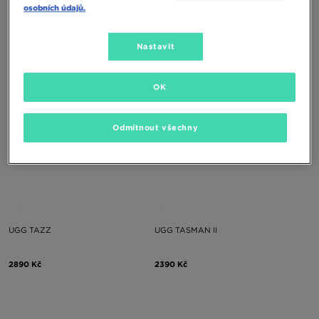
UGG GOLDENSTAR CLOG
UGG GOLDENSTAR CLOG
osobních údajů.
2690 Kč
2690 Kč
Nastavit
OK
Odmítnout všechny
UGG TAZZ
UGG TASMAN II
2890 Kč
2390 Kč