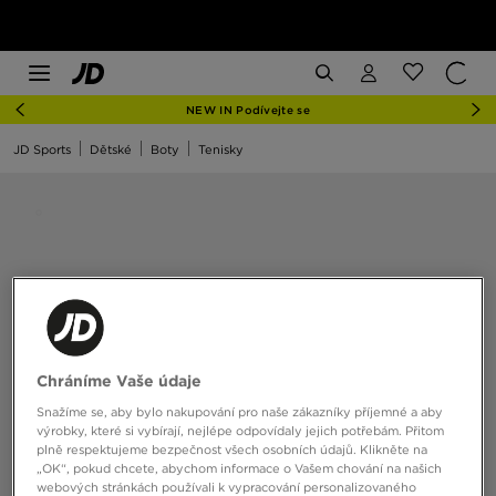
NEW IN Podívejte se
JD Sports
Dětské
Boty
Tenisky
Chráníme Vaše údaje
Snažíme se, aby bylo nakupování pro naše zákazníky příjemné a aby
výrobky, které si vybírají, nejlépe odpovídaly jejich potřebám. Přitom
plně respektujeme bezpečnost všech osobních údajů. Klikněte na
„OK“, pokud chcete, abychom informace o Vašem chování na našich
webových stránkách používali k vypracování personalizovaného