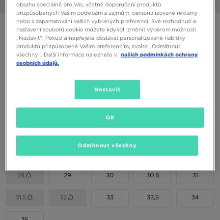
1/6
obsahu speciálně pro Vás, včetně doporučení produktů
přizpůsobených Vašim potřebám a zájmům, personalizované reklamy
nebo k zapamatování vašich vybraných preferencí. Své rozhodnutí a
ADIDAS HANDBALL SPEZIAL C
nastavení souborů cookie můžete kdykoli změnit výběrem možnosti
„Nastavit“. Pokud si nepřejete dostávat personalizované nabídky
produktů přizpůsobené Vašim preferencím, zvolte „Odmítnout
1090 Kč
všechny“. Další informace naleznete v
našich podmínkách ochrany
osobních údajů.
1290 Kč
-16%
(Nejnižší cena za posledních 30 dní)
1590 Kč
-31%
(Původní cena)
Nastavit
Dostupné Barvy
OK
Vyberte velikost
Odmítnout všechny
EU
US
28
29
30
30,5
31
31,5
32
33
33,5
34
35