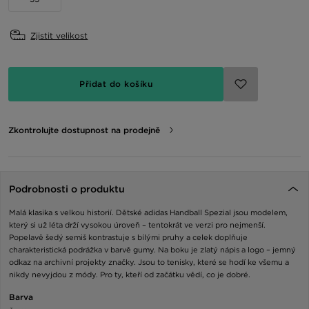
Zjistit velikost
Přidat do košíku
Zkontrolujte dostupnost na prodejně
Podrobnosti o produktu
Malá klasika s velkou historií. Dětské adidas Handball Spezial jsou modelem,
který si už léta drží vysokou úroveň – tentokrát ve verzi pro nejmenší.
Popelavě šedý semiš kontrastuje s bílými pruhy a celek doplňuje
charakteristická podrážka v barvě gumy. Na boku je zlatý nápis a logo – jemný
odkaz na archivní projekty značky. Jsou to tenisky, které se hodí ke všemu a
nikdy nevyjdou z módy. Pro ty, kteří od začátku vědí, co je dobré.
Barva