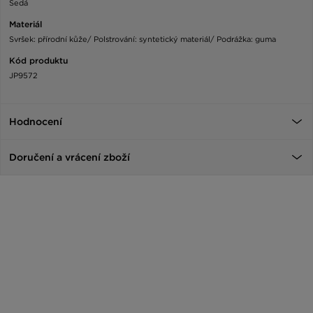
Šedá
Materiál
Svršek: přírodní kůže/ Polstrování: syntetický materiál/ Podrážka: guma
Kód produktu
JP9572
Hodnocení
Doručení a vrácení zboží