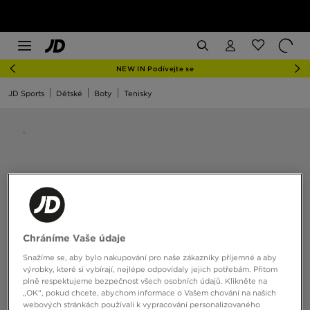
NEW IN Podívejte se
JD Sports
Dětské
Boty
Tenisky
Chráníme Vaše údaje
Snažíme se, aby bylo nakupování pro naše zákazníky příjemné a aby
výrobky, které si vybírají, nejlépe odpovídaly jejich potřebám. Přitom
plně respektujeme bezpečnost všech osobních údajů. Klikněte na
„OK“, pokud chcete, abychom informace o Vašem chování na našich
webových stránkách používali k vypracování personalizovaného