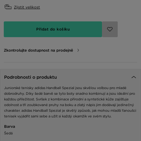
Zjistit velikost
Přidat do košíku
Zkontrolujte dostupnost na prodejně
Podrobnosti o produktu
Juniorské tenisky adidas Handball Spezial jsou skvělou volbou pro mladé
dobrodruhy. Díky šedé barvě se tyto boty snadno kombinují a jsou ideální pro
každou příležitost. Svršek z kombinace přírodní a syntetické kůže zajišťuje
odolnost a tři zoubkované pruhy na boku a zlatý nápis jim dodávají jedinečný
charakter. adidas Handball Spezial je skvělý způsob, jak mohou mladší fanoušci
tenisek vyjádřit sami sebe a užít si každý okamžik ve svém stylu.
Barva
Šedá