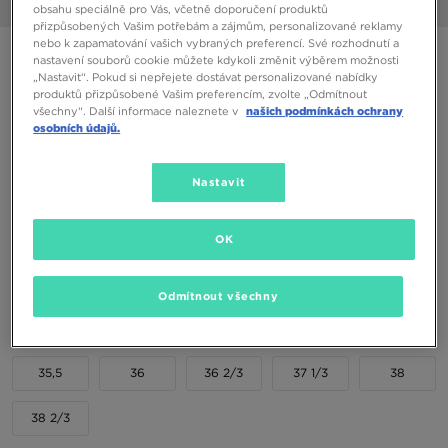
1/6
obsahu speciálně pro Vás, včetně doporučení produktů
přizpůsobených Vašim potřebám a zájmům, personalizované reklamy
nebo k zapamatování vašich vybraných preferencí. Své rozhodnutí a
ADIDAS HANDBALL SPEZIAL J
nastavení souborů cookie můžete kdykoli změnit výběrem možnosti
„Nastavit“. Pokud si nepřejete dostávat personalizované nabídky
produktů přizpůsobené Vašim preferencím, zvolte „Odmítnout
1590 Kč
všechny“. Další informace naleznete v
našich podmínkách ochrany
osobních údajů.
Dostupné Barvy
Nastavit
OK
Vyberte velikost
Odmítnout všechny
EU
US
35,5
36
36 2/3
37 1/3
38
38 2/3