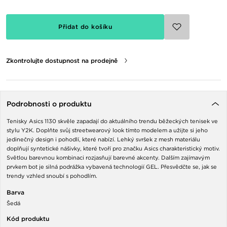
Přidat do košíku
Zkontrolujte dostupnost na prodejně
Podrobnosti o produktu
Tenisky Asics 1130 skvěle zapadají do aktuálního trendu běžeckých tenisek ve
stylu Y2K. Doplňte svůj streetwearový look tímto modelem a užijte si jeho
jedinečný design i pohodlí, které nabízí. Lehký svršek z mesh materiálu
doplňují syntetické nášivky, které tvoří pro značku Asics charakteristický motiv.
Světlou barevnou kombinaci rozjasňují barevné akcenty. Dalším zajímavým
prvkem bot je silná podrážka vybavená technologií GEL. Přesvědčte se, jak se
trendy vzhled snoubí s pohodlím.
Barva
Šedá
Kód produktu