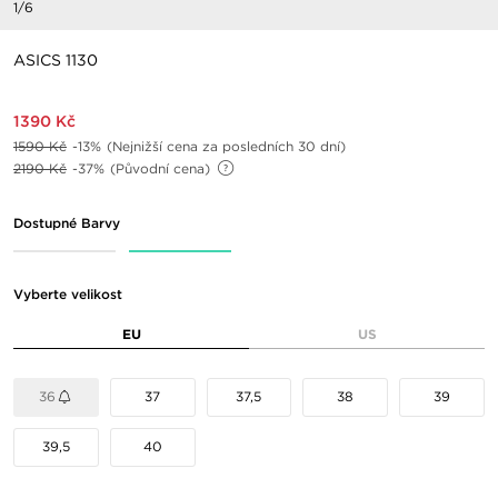
1/6
ASICS 1130
1390 Kč
1590 Kč
-13%
(Nejnižší cena za posledních 30 dní)
2190 Kč
-37%
(Původní cena)
Dostupné Barvy
Vyberte velikost
EU
US
36
37
37,5
38
39
39,5
40