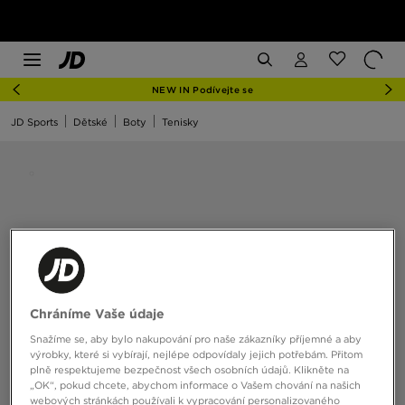
NEW IN Podívejte se
JD Sports
Dětské
Boty
Tenisky
Chráníme Vaše údaje
Snažíme se, aby bylo nakupování pro naše zákazníky příjemné a aby
výrobky, které si vybírají, nejlépe odpovídaly jejich potřebám. Přitom
plně respektujeme bezpečnost všech osobních údajů. Klikněte na
„OK“, pokud chcete, abychom informace o Vašem chování na našich
webových stránkách používali k vypracování personalizovaného