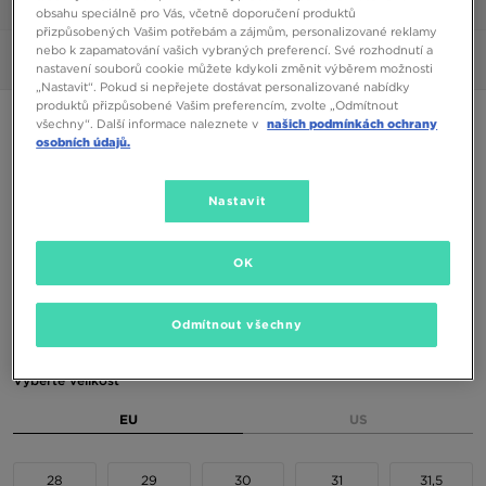
1/6
obsahu speciálně pro Vás, včetně doporučení produktů
přizpůsobených Vašim potřebám a zájmům, personalizované reklamy
nebo k zapamatování vašich vybraných preferencí. Své rozhodnutí a
Obrázky
360°
nastavení souborů cookie můžete kdykoli změnit výběrem možnosti
„Nastavit“. Pokud si nepřejete dostávat personalizované nabídky
produktů přizpůsobené Vašim preferencím, zvolte „Odmítnout
ONLY AT JD
všechny“. Další informace naleznete v
našich podmínkách ochrany
osobních údajů.
FILA PANACHE
Nastavit
590 Kč
750 Kč
-21%
(Nejnižší cena za posledních 30 dní)
1390 Kč
-58%
(Původní cena)
OK
Dostupné Barvy
Odmítnout všechny
Bílá
Vyberte velikost
EU
US
28
29
30
31
31,5