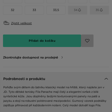
32
33
33,5
34
35
Zjistit velikost
Přidat do košíku
Zkontrolujte dostupnost na prodejně
Podrobnosti o produktu
Pořiďte svým dětem do šatníku klasický model na hřiště, který najdete jen v
JD. Tyto dětské tenisky Fila Panache mají čistý a elegantní svršek z bílé
syntetické kůže. Jsou doplněny šedými texturovanými panely na patě a
jazyku a stojí na robustní polstrované mezipodešvi. Gumový vzorek podrážky
zajišťuje přilnavost při každodenním nošení. Celý model dotváří logo Fila.