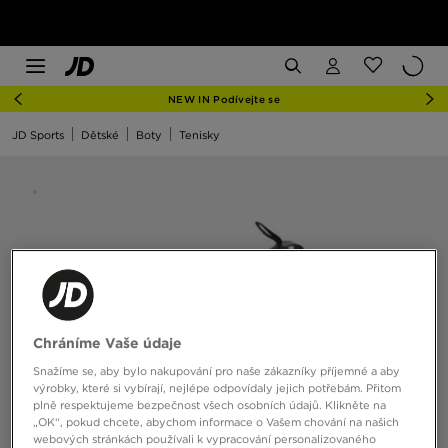
NEW IN Podívejte se
JD Sports
Dětské
Boty
Tenisky
Chráníme Vaše údaje
Snažíme se, aby bylo nakupování pro naše zákazníky příjemné a aby
výrobky, které si vybírají, nejlépe odpovídaly jejich potřebám. Přitom
plně respektujeme bezpečnost všech osobních údajů. Klikněte na
„OK“, pokud chcete, abychom informace o Vašem chování na našich
webových stránkách používali k vypracování personalizovaného