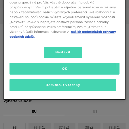
1/6
obsahu speciálně pro Vás, včetně doporučení produktů
přizpůsobených Vašim potřebám a zájmům, personalizované reklamy
nebo k zapamatování vašich vybraných preferencí. Své rozhodnutí a
Obrázky
360°
nastavení souborů cookie můžete kdykoli změnit výběrem možnosti
„Nastavit“. Pokud si nepřejete dostávat personalizované nabídky
produktů přizpůsobené Vašim preferencím, zvolte „Odmítnout
ONLY AT JD
všechny“. Další informace naleznete v
našich podmínkách ochrany
osobních údajů.
FILA RAY TRACER 2K
Nastavit
790 Kč
1090 Kč
-28%
(Nejnižší cena za posledních 30 dní)
OK
1890 Kč
-58%
(Původní cena)
Dostupné Barvy
Odmítnout všechny
Černá
Vyberte velikost
EU
US
36
36,5
37,5
38
38,5