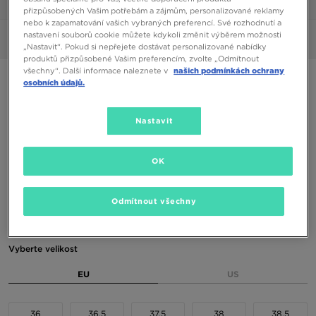
1/6
přizpůsobených Vašim potřebám a zájmům, personalizované reklamy
nebo k zapamatování vašich vybraných preferencí. Své rozhodnutí a
nastavení souborů cookie můžete kdykoli změnit výběrem možnosti
Obrázky
360°
„Nastavit“. Pokud si nepřejete dostávat personalizované nabídky
produktů přizpůsobené Vašim preferencím, zvolte „Odmítnout
všechny“. Další informace naleznete v
našich podmínkách ochrany
ONLY AT JD
osobních údajů.
FILA SKYRUNNER
Nastavit
850 Kč
990 Kč
-14%
(Nejnižší cena za posledních 30 dní)
OK
1890 Kč
-55%
(Původní cena)
Odmítnout všechny
Dostupné Barvy
Vyberte velikost
EU
US
36
36,5
37,5
38
38,5