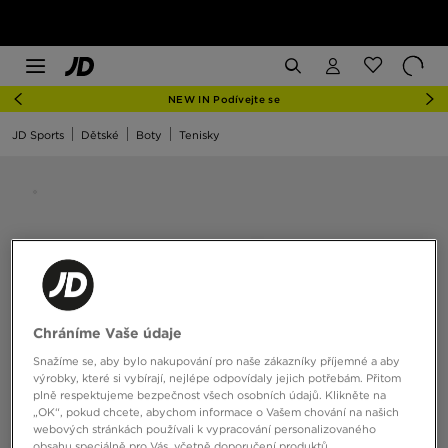
NEW IN Podívejte se
JD Sports
Dětské
Boty
Tenisky
Chráníme Vaše údaje
Snažíme se, aby bylo nakupování pro naše zákazníky příjemné a aby
výrobky, které si vybírají, nejlépe odpovídaly jejich potřebám. Přitom
plně respektujeme bezpečnost všech osobních údajů. Klikněte na
„OK“, pokud chcete, abychom informace o Vašem chování na našich
webových stránkách používali k vypracování personalizovaného
obsahu speciálně pro Vás, včetně doporučení produktů