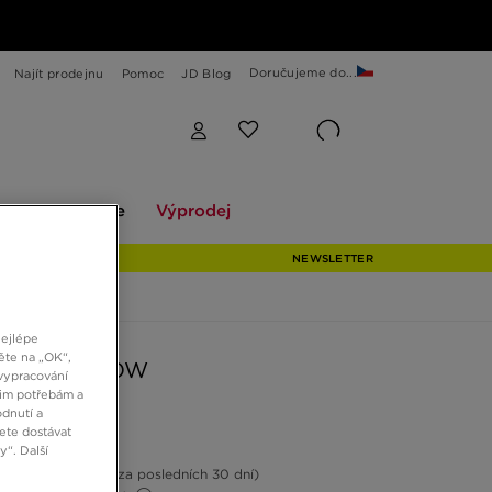
Doručujeme do...
Najít prodejnu
Pomoc
JD Blog
Explore
Výprodej
ekce
Explore
Výprodej
NEWSLETTER
nejlépe
ěte na „OK“,
N AIR 1 LOW
vypracování
šim potřebám a
dnutí a
ete dostávat
Kč
“. Další
12%
(Nejnižší cena za posledních 30 dní)