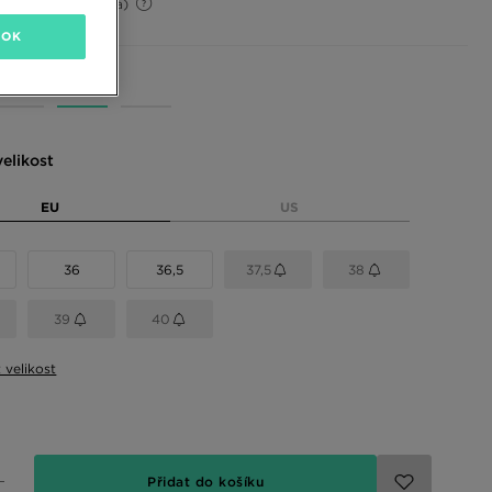
38%
(Původní cena)
OK
 barvy
elikost
EU
US
36
36,5
37,5
38
39
40
t velikost
Přidat do košíku