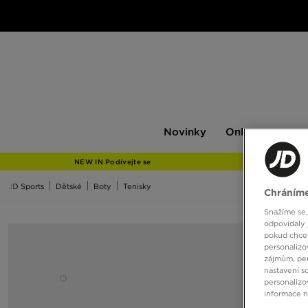
Novinky
Only
Pán
Novinky
Only at JD
P
at
JD
NEW IN Podívejte se
JD Sports
Dětské
Boty
Tenisky
Chráníme
Snažíme se,
odpovídaly 
pokud chcet
personalizo
zájmům, per
nastavení s
personalizo
informace 