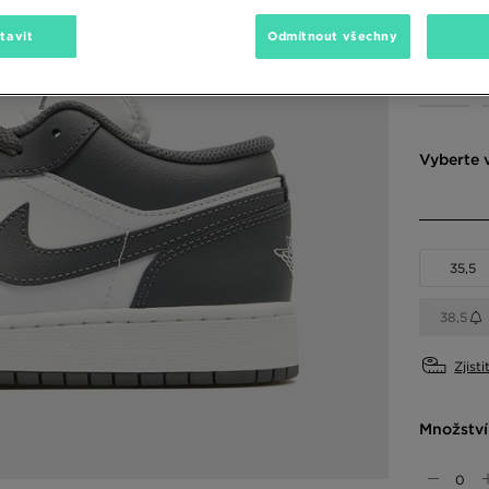
2390 Kč
-
tavit
Odmítnout všechny
Dostupné
Vyberte v
35,5
38,5
Zjisti
Množství