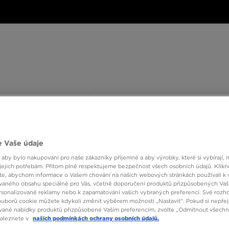
ské
Dámské
Dětské
Doplňky
Značky
ánské
Dámské
Dětské
Doplňky
Značky
Kol
BESTSELLERS
 Vaše údaje
 aby bylo nakupování pro naše zákazníky příjemné a aby výrobky, které si vybírají, 
jejich potřebám. Přitom plně respektujeme bezpečnost všech osobních údajů. Klikn
JORDA
e, abychom informace o Vašem chování na našich webových stránkách používali k 
vaného obsahu speciálně pro Vás, včetně doporučení produktů přizpůsobených Va
sonalizované reklamy nebo k zapamatování vašich vybraných preferencí. Své rozho
ouborů cookie můžete kdykoli změnit výběrem možnosti „Nastavit“. Pokud si nepřej
1490 
vané nabídky produktů přizpůsobené Vašim preferencím, zvolte „Odmítnout všechny
naleznete v
našich podmínkách ochrany osobních údajů.
1690 Kč
-