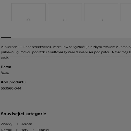
Air Jordan 1 – ikona streetwearu. Verze low se vyznačuje nízkým svrškem z kombina
přilnavou gumovou podrážku a kultovní systém tlumení Air pod patou. Navíc mají b
patě.
Barva
Šedá
Kód produktu
553560-044
Související kategorie
Značky
Jordan
Dětské
Boty
Tenisky