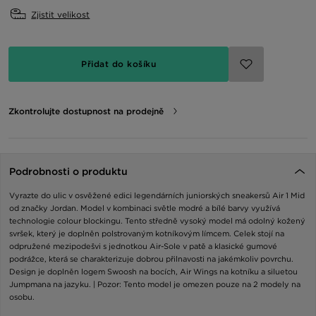
Zjistit velikost
Přidat do košíku
Zkontrolujte dostupnost na prodejně
Podrobnosti o produktu
Vyrazte do ulic v osvěžené edici legendárních juniorských sneakersů Air 1 Mid
od značky Jordan. Model v kombinaci světle modré a bílé barvy využívá
technologie colour blockingu. Tento středně vysoký model má odolný kožený
svršek, který je doplněn polstrovaným kotníkovým límcem. Celek stojí na
odpružené mezipodešvi s jednotkou Air-Sole v patě a klasické gumové
podrážce, která se charakterizuje dobrou přilnavosti na jakémkoliv povrchu.
Design je doplněn logem Swoosh na bocích, Air Wings na kotníku a siluetou
Jumpmana na jazyku. | Pozor: Tento model je omezen pouze na 2 modely na
osobu.