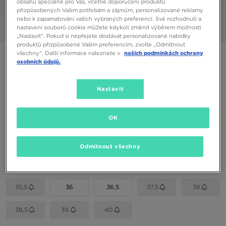
obsahu speciálně pro Vás, včetně doporučení produktů
1/6
přizpůsobených Vašim potřebám a zájmům, personalizované reklamy
nebo k zapamatování vašich vybraných preferencí. Své rozhodnutí a
nastavení souborů cookie můžete kdykoli změnit výběrem možnosti
Obrázky
360°
„Nastavit“. Pokud si nepřejete dostávat personalizované nabídky
produktů přizpůsobené Vašim preferencím, zvolte „Odmítnout
všechny“. Další informace naleznete v
našich podmínkách ochrany
JORDAN AIR 1 MID
osobních údajů.
2790 Kč
Nastavit
Dostupné Barvy
OK
Modrá
Vyberte velikost
Odmítnout všechny
EU
US
35,5
36
36,5
37,5
38
38,5
39
40