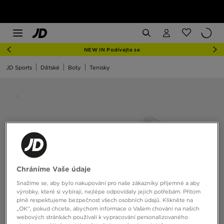
NEW IN Podívejte se
JD Sports
Dětské
Boty
Tenisky
Chráníme Vaše údaje
Snažíme se, aby bylo nakupování pro naše zákazníky příjemné a aby
výrobky, které si vybírají, nejlépe odpovídaly jejich potřebám. Přitom
plně respektujeme bezpečnost všech osobních údajů. Klikněte na
„OK“, pokud chcete, abychom informace o Vašem chování na našich
webových stránkách používali k vypracování personalizovaného