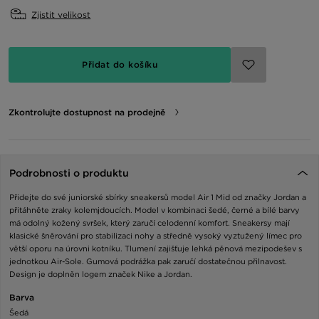
Zjistit velikost
Přidat do košíku
Zkontrolujte dostupnost na prodejně
Podrobnosti o produktu
Přidejte do své juniorské sbírky sneakersů model Air 1 Mid od značky Jordan a
přitáhněte zraky kolemjdoucích. Model v kombinaci šedé, černé a bílé barvy
má odolný kožený svršek, který zaručí celodenní komfort. Sneakersy mají
klasické šněrování pro stabilizaci nohy a středně vysoký vyztužený límec pro
větší oporu na úrovni kotníku. Tlumení zajišťuje lehká pěnová mezipodešev s
jednotkou Air-Sole. Gumová podrážka pak zaručí dostatečnou přilnavost.
Design je doplněn logem značek Nike a Jordan.
Barva
Šedá