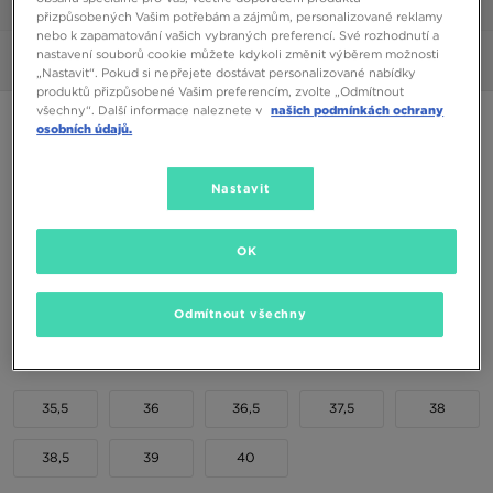
1/6
přizpůsobených Vašim potřebám a zájmům, personalizované reklamy
nebo k zapamatování vašich vybraných preferencí. Své rozhodnutí a
nastavení souborů cookie můžete kdykoli změnit výběrem možnosti
Obrázky
360°
„Nastavit“. Pokud si nepřejete dostávat personalizované nabídky
produktů přizpůsobené Vašim preferencím, zvolte „Odmítnout
všechny“. Další informace naleznete v
našich podmínkách ochrany
JORDAN AIR 1 MID
osobních údajů.
2790 Kč
Nastavit
Dostupné Barvy
OK
Šedá
Vyberte velikost
Odmítnout všechny
EU
US
35,5
36
36,5
37,5
38
38,5
39
40