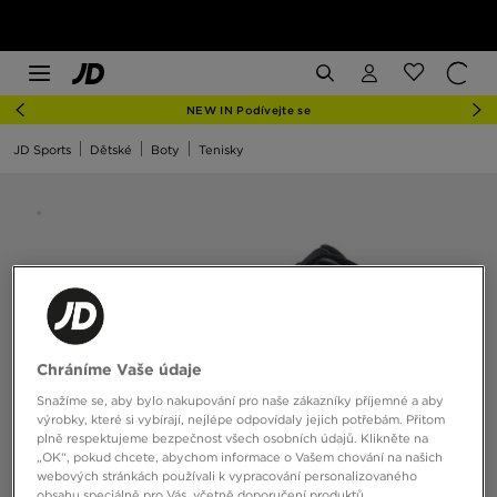
NEW IN Podívejte se
JD Sports
Dětské
Boty
Tenisky
Chráníme Vaše údaje
Snažíme se, aby bylo nakupování pro naše zákazníky příjemné a aby
výrobky, které si vybírají, nejlépe odpovídaly jejich potřebám. Přitom
plně respektujeme bezpečnost všech osobních údajů. Klikněte na
„OK“, pokud chcete, abychom informace o Vašem chování na našich
webových stránkách používali k vypracování personalizovaného
obsahu speciálně pro Vás, včetně doporučení produktů