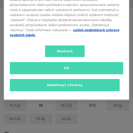
1/6
přizpůsobených Vašim potřebám a zájmům, personalizované reklamy
nebo k zapamatování vašich vybraných preferencí. Své rozhodnutí a
nastavení souborů cookie můžete kdykoli změnit výběrem možnosti
JORDAN AIR 4RM
„Nastavit“. Pokud si nepřejete dostávat personalizované nabídky
produktů přizpůsobené Vašim preferencím, zvolte „Odmítnout
všechny“. Další informace naleznete v
našich podmínkách ochrany
1590 Kč
osobních údajů.
1790 Kč
-11%
(Nejnižší cena za posledních 30 dní)
2890 Kč
-45%
(Původní cena)
Nastavit
Dostupné Barvy
Černá
OK
Vyberte velikost
Odmítnout všechny
EU
US
35,5
36
36,5
37,5
38
38,5
39
40