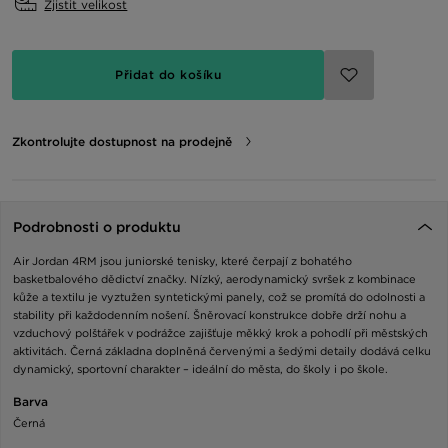
Zjistit velikost
Přidat do košíku
Zkontrolujte dostupnost na prodejně
Podrobnosti o produktu
Air Jordan 4RM jsou juniorské tenisky, které čerpají z bohatého
basketbalového dědictví značky. Nízký, aerodynamický svršek z kombinace
kůže a textilu je vyztužen syntetickými panely, což se promítá do odolnosti a
stability při každodenním nošení. Šněrovací konstrukce dobře drží nohu a
vzduchový polštářek v podrážce zajišťuje měkký krok a pohodlí při městských
aktivitách. Černá základna doplněná červenými a šedými detaily dodává celku
dynamický, sportovní charakter – ideální do města, do školy i po škole.
Barva
Černá