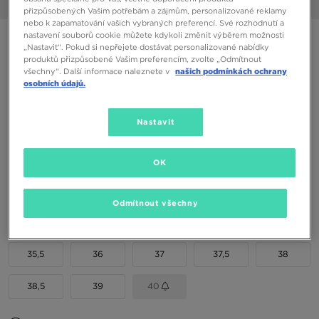
1/6
přizpůsobených Vašim potřebám a zájmům, personalizované reklamy
nebo k zapamatování vašich vybraných preferencí. Své rozhodnutí a
nastavení souborů cookie můžete kdykoli změnit výběrem možnosti
NEW BALANCE 1000
„Nastavit“. Pokud si nepřejete dostávat personalizované nabídky
produktů přizpůsobené Vašim preferencím, zvolte „Odmítnout
všechny“. Další informace naleznete v
našich podmínkách ochrany
1690 Kč
osobních údajů.
1890 Kč
-11%
(Nejnižší cena za posledních 30 dní)
3490 Kč
-52%
(Původní cena)
Nastavit
Dostupné Barvy
OK
Vyberte velikost
Odmítnout všechny
EU
US
35,5
36
37
37,5
38
38,5
39
40