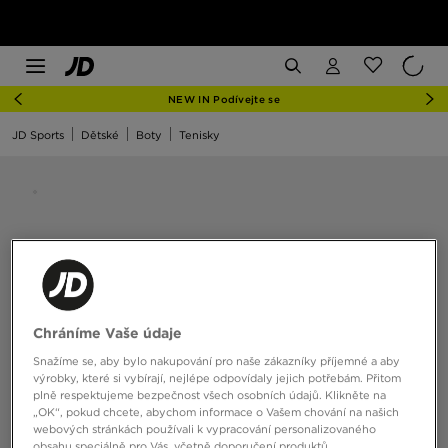
NEW IN Podívejte se
JD Sports
Dětské
Boty
Tenisky
Chráníme Vaše údaje
Snažíme se, aby bylo nakupování pro naše zákazníky příjemné a aby
výrobky, které si vybírají, nejlépe odpovídaly jejich potřebám. Přitom
plně respektujeme bezpečnost všech osobních údajů. Klikněte na
„OK“, pokud chcete, abychom informace o Vašem chování na našich
webových stránkách používali k vypracování personalizovaného
obsahu speciálně pro Vás, včetně doporučení produktů