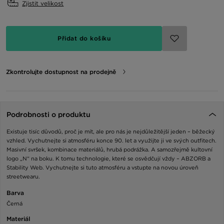
Zjistit velikost
Přidat do košíku
Zkontrolujte dostupnost na prodejně
Podrobnosti o produktu
Existuje tisíc důvodů, proč je mít, ale pro nás je nejdůležitější jeden – běžecký
vzhled. Vychutnejte si atmosféru konce 90. let a využijte ji ve svých outfitech.
Masivní svršek, kombinace materiálů, hrubá podrážka. A samozřejmě kultovní
logo „N“ na boku. K tomu technologie, které se osvědčují vždy – ABZORB a
Stability Web. Vychutnejte si tuto atmosféru a vstupte na novou úroveň
streetwearu.
Barva
Černá
Materiál