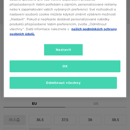
1/6
přizpůsobených Vašim potřebám a zájmům, personalizované reklamy
nebo k zapamatování vašich vybraných preferencí. Své rozhodnutí a
nastavení souborů cookie můžete kdykoli změnit výběrem možnosti
Obrázky
360°
„Nastavit“. Pokud si nepřejete dostávat personalizované nabídky
produktů přizpůsobené Vašim preferencím, zvolte „Odmítnout
všechny“. Další informace naleznete v
našich podmínkách ochrany
NIKE AIR MAX PHOENIX BG
osobních údajů.
1790 Kč
Nastavit
2090 Kč
-14%
(Nejnižší cena za posledních 30 dní)
2890 Kč
-38%
(Původní cena)
OK
Dostupné Barvy
Odmítnout všechny
Vyberte velikost
EU
US
35,5
36,5
37,5
38
38,5