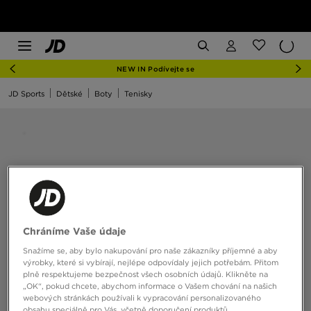
NEW IN Podívejte se
JD Sports
Dětské
Boty
Tenisky
Chráníme Vaše údaje
Snažíme se, aby bylo nakupování pro naše zákazníky příjemné a aby
výrobky, které si vybírají, nejlépe odpovídaly jejich potřebám. Přitom
plně respektujeme bezpečnost všech osobních údajů. Klikněte na
„OK“, pokud chcete, abychom informace o Vašem chování na našich
webových stránkách používali k vypracování personalizovaného
obsahu speciálně pro Vás, včetně doporučení produktů