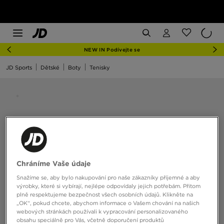
NEW IN Podívejte se
JD Sports
Dětské
Boty
Tenisky
Chráníme Vaše údaje
Snažíme se, aby bylo nakupování pro naše zákazníky příjemné a aby
výrobky, které si vybírají, nejlépe odpovídaly jejich potřebám. Přitom
plně respektujeme bezpečnost všech osobních údajů. Klikněte na
„OK“, pokud chcete, abychom informace o Vašem chování na našich
webových stránkách používali k vypracování personalizovaného
obsahu speciálně pro Vás, včetně doporučení produktů