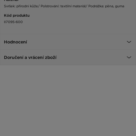
Svršek: přírodní kůže/ Polstrování: textilní materiál/ Podrážka: pěna, guma
Kód produktu
II7095-600
Hodnocení
Doručení a vrácení zboží