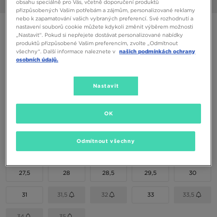
obsahu speciálně pro Vás, včetně doporučení produktů
1/6
přizpůsobených Vašim potřebám a zájmům, personalizované reklamy
nebo k zapamatování vašich vybraných preferencí. Své rozhodnutí a
NIKE FORCE 1 LOW EASYON LV8 1 BP
nastavení souborů cookie můžete kdykoli změnit výběrem možnosti
„Nastavit“. Pokud si nepřejete dostávat personalizované nabídky
produktů přizpůsobené Vašim preferencím, zvolte „Odmítnout
všechny“. Další informace naleznete v
našich podmínkách ochrany
1390 Kč
osobních údajů.
1590 Kč
-13%
(Nejnižší cena za posledních 30 dní)
2090 Kč
-33%
(Původní cena)
Nastavit
Dostupné Barvy
OK
Vyberte velikost
Odmítnout všechny
EU
US
27,5
28
28,5
29,5
30
31
31,5
32
33
33,5
34
35