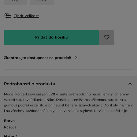
Zjistit velikost
Přidat do košíku
Zkontrolujte dostupnost na prodejně
Podrobnosti o produktu
Model Force 1 Low Easyon LV8 v pastelovém odstínu nabízí jemný, příjemný
vzhled s kultovní siluetou Nike. Svršek ze semiše má příjemnou strukturu a
gumová podrážka zajišťuje přilnavost během různých aktivit. Do školy, na hraní
i na všechny každodenní úkoly – univerzální a stylové. Neváhej a pořiď si je.
Barva
Růžová
Materiál