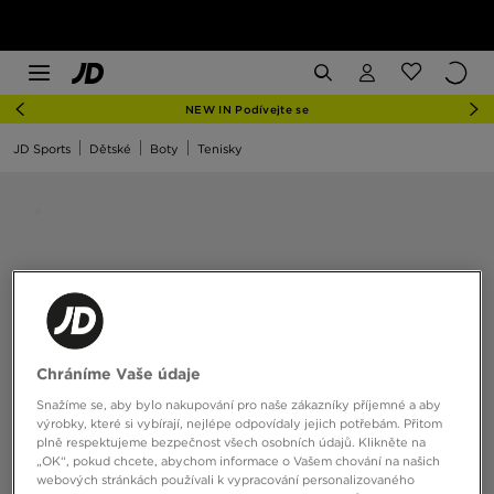
NEW IN Podívejte se
JD Sports
Dětské
Boty
Tenisky
Chráníme Vaše údaje
Snažíme se, aby bylo nakupování pro naše zákazníky příjemné a aby
výrobky, které si vybírají, nejlépe odpovídaly jejich potřebám. Přitom
plně respektujeme bezpečnost všech osobních údajů. Klikněte na
„OK“, pokud chcete, abychom informace o Vašem chování na našich
webových stránkách používali k vypracování personalizovaného