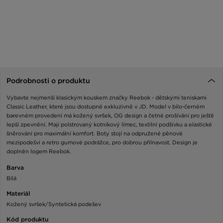
Podrobnosti o produktu
Vybavte nejmenší klasickým kouskem značky Reebok - dětskými teniskami
Classic Leather, které jsou dostupné exkluzivně v JD. Model v bílo-černém
barevném provedení má kožený svršek, OG design a četné prošívání pro ještě
lepší zpevnění. Mají polstrovaný kotníkový límec, textilní podšívku a elastické
šněrování pro maximální komfort. Boty stojí na odpružené pěnové
mezipodešvi a retro gumové podrážce, pro dobrou přilnavost. Design je
doplněn logem Reebok.
Barva
Bílá
Materiál
Kožený svršek/Syntetická podešev
Kód produktu