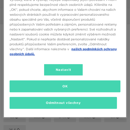
1/6
plně respektujeme bezpečnost všech osobních údajů. Klikněte na
„OK“, pokud chcete, abychom informace o Vašem chování na našich
webových stránkách používali k vypracování personalizovaného
Obrázky
360°
obsahu speciálně pro Vás, včetně doporučení produktů
přizpůsobených Vašim potřebám a zájmům, personalizované reklamy
nebo k zapamatování vašich vybraných preferencí. Své rozhodnutí a
ONLY AT JD
nastavení souborů cookie můžete kdykoli změnit výběrem možnosti
„Nastavit“. Pokud si nepřejete dostávat personalizované nabídky
REEBOK CLASSIC LEATHER
produktů přizpůsobené Vašim preferencím, zvolte „Odmítnout
všechny“. Další informace naleznete v
našich podmínkách ochrany
osobních údajů.
550 Kč
Nastavit
Dostupné Barvy
Bílá
OK
Vyberte velikost
EU
US
Odmítnout všechny
22
23,5
24,5
25,5
26
26,5