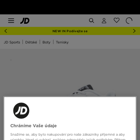
NEW IN Podívejte se
JD Sports
Dětské
Boty
Tenisky
Chráníme Vaše údaje
Snažíme se, aby bylo nakupování pro naše zákazníky příjemné a aby
výrobky, které si vybírají, nejlépe odpovídaly jejich potřebám. Přitom