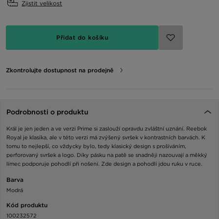
Zjistit velikost
Přidat do košíku
Zkontrolujte dostupnost na prodejně
Podrobnosti o produktu
Král je jen jeden a ve verzi Prime si zaslouží opravdu zvláštní uznání. Reebok
Royal je klasika, ale v této verzi má zvýšený svršek v kontrastních barvách. K
tomu to nejlepší, co vždycky bylo, tedy klasický design s prošíváním,
perforovaný svršek a logo. Díky pásku na patě se snadněji nazouvají a měkký
límec podporuje pohodlí při nošení. Zde design a pohodlí jdou ruku v ruce.
Barva
Modrá
Kód produktu
100232572