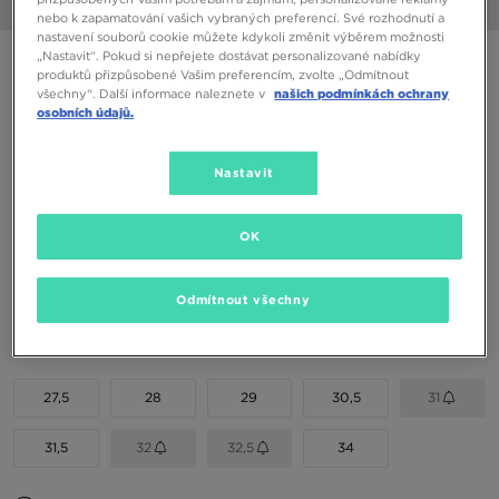
1/6
nebo k zapamatování vašich vybraných preferencí. Své rozhodnutí a
nastavení souborů cookie můžete kdykoli změnit výběrem možnosti
„Nastavit“. Pokud si nepřejete dostávat personalizované nabídky
REEBOK ROYAL PRIME MID 2.0
produktů přizpůsobené Vašim preferencím, zvolte „Odmítnout
všechny“. Další informace naleznete v
našich podmínkách ochrany
osobních údajů.
590 Kč
650 Kč
-9%
(Nejnižší cena za posledních 30 dní)
1190 Kč
-50%
(Původní cena)
Nastavit
Dostupné Barvy
OK
Vyberte velikost
Odmítnout všechny
EU
US
27,5
28
29
30,5
31
31,5
32
32,5
34