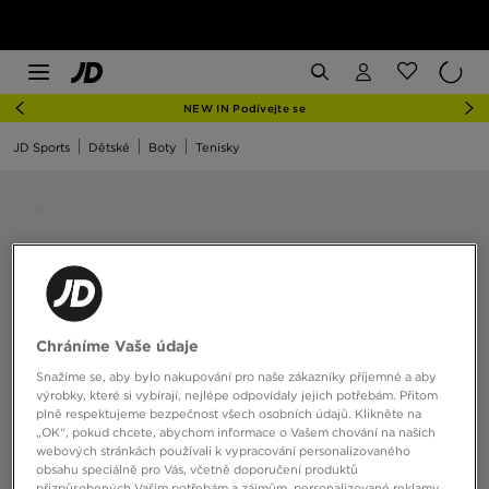
NEW IN Podívejte se
JD Sports
Dětské
Boty
Tenisky
Chráníme Vaše údaje
Snažíme se, aby bylo nakupování pro naše zákazníky příjemné a aby
výrobky, které si vybírají, nejlépe odpovídaly jejich potřebám. Přitom
plně respektujeme bezpečnost všech osobních údajů. Klikněte na
„OK“, pokud chcete, abychom informace o Vašem chování na našich
webových stránkách používali k vypracování personalizovaného
obsahu speciálně pro Vás, včetně doporučení produktů
přizpůsobených Vašim potřebám a zájmům, personalizované reklamy