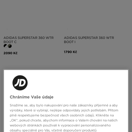
ADIDAS SUPERSTAR 360 WTR
ADIDAS SUPERSTAR 360 WTR
BOOT C
BOOT I
1790 Kč
2090 Kč
Chráníme Vaše údaje
Snažíme se, aby bylo nakupování pro naše zákazníky příjemné a aby
výrobky, které si vybírají, nejlépe odpovídaly jejich potřebám. Přitom
plně respektujeme bezpečnost všech osobních údajů. Klikněte na
„OK“, pokud chcete, abychom informace o Vašem chování na našich
webových stránkách používali k vypracování personalizovaného
obsahu speciálně pro Vás, včetně doporučení produktů