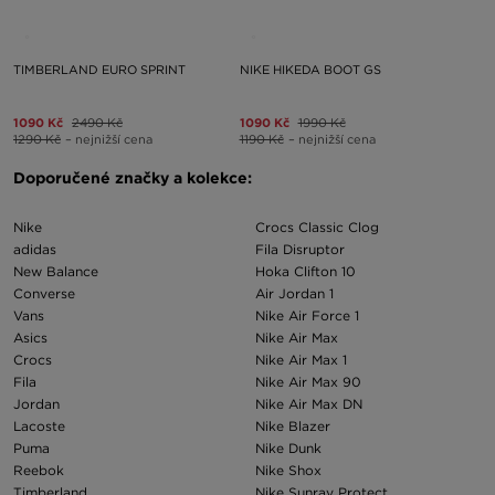
TIMBERLAND EURO SPRINT
NIKE HIKEDA BOOT GS
1090 Kč
2490 Kč
1090 Kč
1990 Kč
1290 Kč
– nejnižší cena
1190 Kč
– nejnižší cena
Doporučené značky a kolekce:
Nike
Crocs Classic Clog
adidas
Fila Disruptor
New Balance
Hoka Clifton 10
Converse
Air Jordan 1
Vans
Nike Air Force 1
Asics
Nike Air Max
Crocs
Nike Air Max 1
Fila
Nike Air Max 90
Jordan
Nike Air Max DN
Lacoste
Nike Blazer
Puma
Nike Dunk
Reebok
Nike Shox
Timberland
Nike Sunray Protect