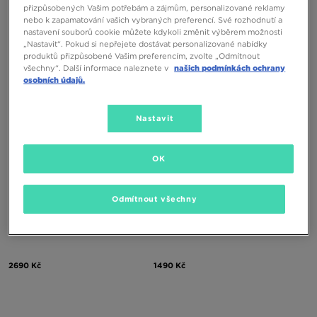
TIMBERLAND GS MOTION 6 MID
TIMBERLAND GS MOTION 6 MID
přizpůsobených Vašim potřebám a zájmům, personalizované reklamy
F/LWP
F/LWP
nebo k zapamatování vašich vybraných preferencí. Své rozhodnutí a
nastavení souborů cookie můžete kdykoli změnit výběrem možnosti
2790 Kč
2790 Kč
„Nastavit“. Pokud si nepřejete dostávat personalizované nabídky
produktů přizpůsobené Vašim preferencím, zvolte „Odmítnout
všechny“. Další informace naleznete v
našich podmínkách ochrany
osobních údajů.
Nastavit
OK
Odmítnout všechny
TIMBERLAND EURO SPRINT
NIKE MANOA 17 BP
2690 Kč
1490 Kč