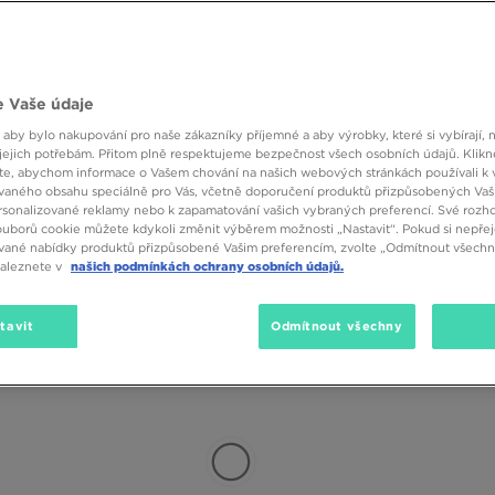
Velikost
Barva
 Vaše údaje
(11)
SALE
 aby bylo nakupování pro naše zákazníky příjemné a aby výrobky, které si vybírají, 
jejich potřebám. Přitom plně respektujeme bezpečnost všech osobních údajů. Klikn
e, abychom informace o Vašem chování na našich webových stránkách používali k 
vaného obsahu speciálně pro Vás, včetně doporučení produktů přizpůsobených Va
sonalizované reklamy nebo k zapamatování vašich vybraných preferencí. Své rozho
ouborů cookie můžete kdykoli změnit výběrem možnosti „Nastavit“. Pokud si nepřej
vané nabídky produktů přizpůsobené Vašim preferencím, zvolte „Odmítnout všechny
naleznete v
našich podmínkách ochrany osobních údajů.
tavit
Odmítnout všechny