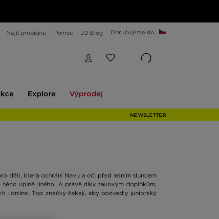
Doručujeme do...
Najít prodejnu
Pomoc
JD Blog
Explore
Výprodej
ekce
Explore
Výprodej
NEWSLETTER
ro děti, která ochrání hlavu a oči před letním sluncem
í je něco úplně jiného. A právě díky takovým doplňkům,
 i online. Top značky čekají, aby pozvedly juniorský