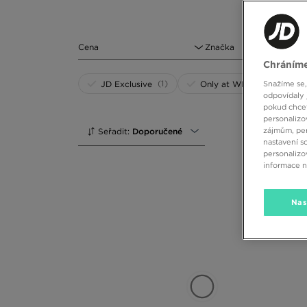
Cena
Značka
Chráníme
(1)
(2)
JD Exclusive
Only at WEB
Snažíme se,
odpovídaly 
pokud chcet
personalizo
zájmům, per
Seřadit:
Doporučené
nastavení s
personalizo
informace 
Nas