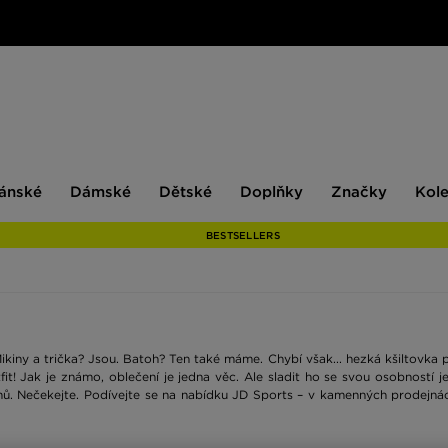
ské
Dámské
Dětské
Doplňky
Značky
ánské
Dámské
Dětské
Doplňky
Značky
Kol
BESTSELLERS
ikiny a trička? Jsou. Batoh? Ten také máme. Chybí však... hezká kšiltovka p
outfit! Jak je známo, oblečení je jedna věc. Ale sladit ho se svou osobnost
mů. Nečekejte. Podívejte se na nabídku JD Sports – v kamenných prodejnách