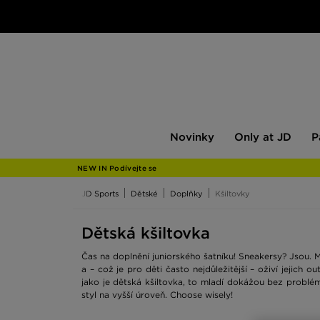
Novinky
Only
Pán
Novinky
Only at JD
P
at
JD
NEW IN Podívejte se
JD Sports
Dětské
Doplňky
Kšiltovky
Dětská kšiltovka
Čas na doplnění juniorského šatníku! Sneakersy? Jsou. M
a – což je pro děti často nejdůležitější – oživí jejich 
jako je dětská kšiltovka, to mladí dokážou bez problé
styl na vyšší úroveň. Choose wisely!