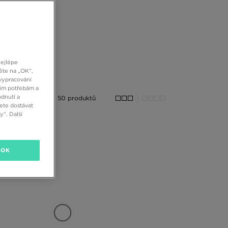
nejlépe
ěte na „OK“,
vypracování
šim potřebám a
dnutí a
50 produktů
ete dostávat
“. Další
OK