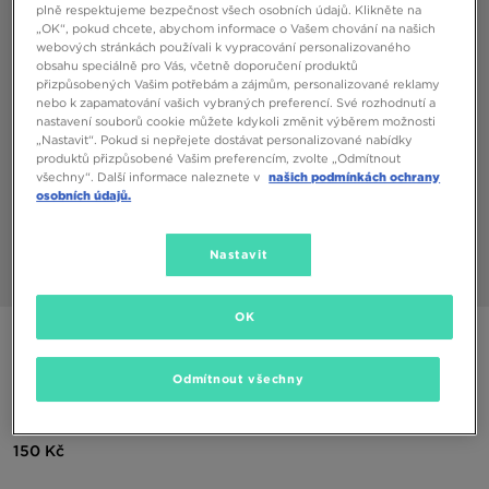
plně respektujeme bezpečnost všech osobních údajů. Klikněte na
„OK“, pokud chcete, abychom informace o Vašem chování na našich
webových stránkách používali k vypracování personalizovaného
obsahu speciálně pro Vás, včetně doporučení produktů
přizpůsobených Vašim potřebám a zájmům, personalizované reklamy
nebo k zapamatování vašich vybraných preferencí. Své rozhodnutí a
nastavení souborů cookie můžete kdykoli změnit výběrem možnosti
„Nastavit“. Pokud si nepřejete dostávat personalizované nabídky
produktů přizpůsobené Vašim preferencím, zvolte „Odmítnout
všechny“. Další informace naleznete v
našich podmínkách ochrany
osobních údajů.
Nastavit
1/3
OK
ONLY AT JD
MCKENZIE TRENKY WYATT 3 PACK
Odmítnout všechny
JUNIOR
150 Kč