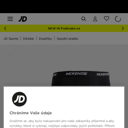
NEW IN Podívejte se
JD Sports
Dětské
Doplňky
Spodní prádlo
Chráníme Vaše údaje
Snažíme se, aby bylo nakupování pro naše zákazníky příjemné a aby
výrobky, které si vybírají, nejlépe odpovídaly jejich potřebám. Přitom