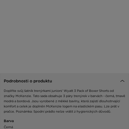
Podrobnosti o produktu
Doplňte svůj šatník trenýrkami juniors' Wyatt 3 Pack of Boxer Shorts od
značky McKenzie. Tato sada obsahuje 3 páry trenýrek v barvách - černá, tmavě
modrá a bordová. Jsou vyrobené z měkké bavlny, která zajistí dlouhotrvající
komfort a celek je doplněn McKenzie logem na elastickém pasu. Lze prát v
pračce. Poznámka: Spodní prádlo nelze vrátit z hygienických důvodů.
Barva
Černá