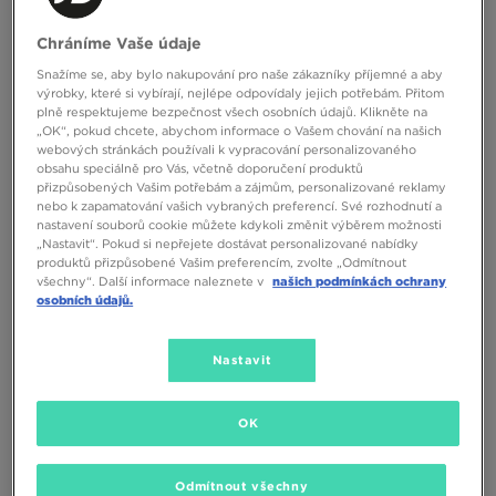
HOODRICH BUNDA ZIMNÍ
NIKE BUNDA PÉŘOVÁ K NSW TF
Chráníme Vaše údaje
PARALLEL V2 -
ADP PUFFER BOY
Snažíme se, aby bylo nakupování pro naše zákazníky příjemné a aby
2390 Kč
2190 Kč
výrobky, které si vybírají, nejlépe odpovídaly jejich potřebám. Přitom
plně respektujeme bezpečnost všech osobních údajů. Klikněte na
„OK“, pokud chcete, abychom informace o Vašem chování na našich
webových stránkách používali k vypracování personalizovaného
obsahu speciálně pro Vás, včetně doporučení produktů
přizpůsobených Vašim potřebám a zájmům, personalizované reklamy
nebo k zapamatování vašich vybraných preferencí. Své rozhodnutí a
nastavení souborů cookie můžete kdykoli změnit výběrem možnosti
„Nastavit“. Pokud si nepřejete dostávat personalizované nabídky
produktů přizpůsobené Vašim preferencím, zvolte „Odmítnout
všechny“. Další informace naleznete v
našich podmínkách ochrany
osobních údajů.
ONLY AT
Nastavit
MCKENZIE BUNDA ZIMNÍ CINDER
NIKE BUNDA ZIMNÍ K NSW TF ADP
PUFFER COLORBLOCK
OK
1290 Kč
2190 Kč
Odmítnout všechny