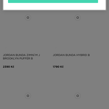
JORDAN BUNDA ZIMNÍ M J
JORDAN BUNDA HYBRID B
BROOKLYN PUFFER B
2390 Kč
1790 Kč