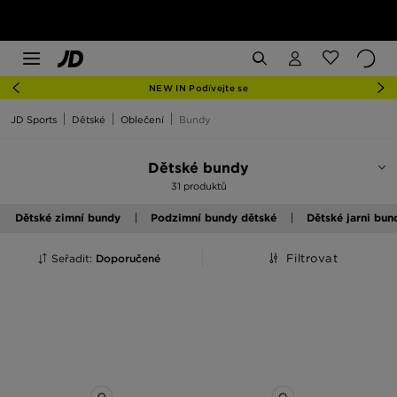
NEW IN Podívejte se
JD Sports
Dětské
Oblečení
Bundy
Dětské bundy
31 produktů
Dětské zimní bundy
Podzimní bundy dětské
Dětské jarni bun
Seřadit:
Doporučené
Filtrovat