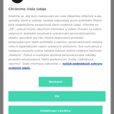
Chráníme Vaše údaje
ONLY AT
Snažíme se, aby bylo nakupování pro naše zákazníky příjemné a aby
výrobky, které si vybírají, nejlépe odpovídaly jejich potřebám. Přitom
plně respektujeme bezpečnost všech osobních údajů. Klikněte na
„OK“, pokud chcete, abychom informace o Vašem chování na našich
ADIDAS KALHOTY FIREBIRD DEN
SUPPLY&DEMAND ŠORTKY DENIM
webových stránkách používali k vypracování personalizovaného
TP
ZIVEN
obsahu speciálně pro Vás, včetně doporučení produktů
přizpůsobených Vašim potřebám a zájmům, personalizované reklamy
750 Kč
1199 Kč
nebo k zapamatování vašich vybraných preferencí. Své rozhodnutí a
nastavení souborů cookie můžete kdykoli změnit výběrem možnosti
„Nastavit“. Pokud si nepřejete dostávat personalizované nabídky
produktů přizpůsobené Vašim preferencím, zvolte „Odmítnout
všechny“. Další informace naleznete v
našich podmínkách ochrany
osobních údajů.
Nastavit
OK
ONLY AT
ONLY AT
Odmítnout všechny