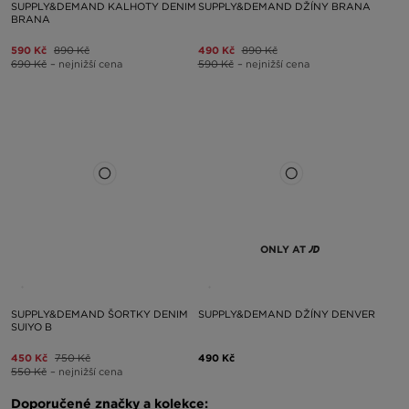
SUPPLY&DEMAND KALHOTY DENIM
SUPPLY&DEMAND DŽÍNY BRANA
BRANA
590 Kč
890 Kč
490 Kč
890 Kč
690 Kč
– nejnižší cena
590 Kč
– nejnižší cena
ONLY AT
SUPPLY&DEMAND ŠORTKY DENIM
SUPPLY&DEMAND DŽÍNY DENVER
SUIYO B
450 Kč
750 Kč
490 Kč
550 Kč
– nejnižší cena
Doporučené značky a kolekce: