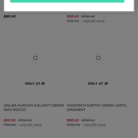
SUPPLY&DEMAND DŽÍNY PAVEL
UNLIKE HUMANS KALHOTY DENIM
WAS CASON
890 Kč
650 Kč
1090 Kč
750 Kč
– nejnižší cena
ONLY AT
ONLY AT
UNLIKE HUMANS KALHOTY DENIM
HOODRICH ŠORTKY DENIM JORTS
WAS ROCCO
GRADIENT
650 Kč
1090 Kč
990 Kč
1290 Kč
750 Kč
– nejnižší cena
1290 Kč
– nejnižší cena