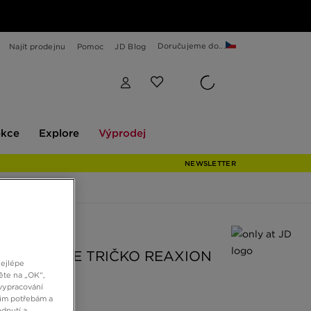
Doručujeme do...
Najít prodejnu
Pomoc
JD Blog
Explore
Výprodej
ekce
Explore
Výprodej
NEWSLETTER
 JD
ORTH FACE TRIČKO REAXION
nejlépe
 V.GREY
ěte na „OK“,
vypracování
šim potřebám a
dnutí a