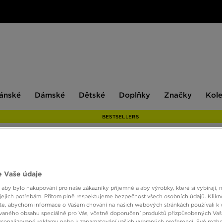
ské
Dámské
Dětské
Doplňky
Značky
ánské
Dámské
Dětské
Doplňky
Značky
Kol
BESTSELLERS
ONLY AT
 Vaše údaje
THE N
 aby bylo nakupování pro naše zákazníky příjemné a aby výrobky, které si vybírají, 
GEO T
jejich potřebám. Přitom plně respektujeme bezpečnost všech osobních údajů. Klikn
e, abychom informace o Vašem chování na našich webových stránkách používali k 
vaného obsahu speciálně pro Vás, včetně doporučení produktů přizpůsobených Va
sonalizované reklamy nebo k zapamatování vašich vybraných preferencí. Své rozho