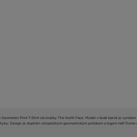
on Geometric Print T-Shirt od značky The North Face. Model v šedé barvě je vyroben
u pohybu. Design je doplněn celoplošným geometrickým potiskem a logem Half Dome n