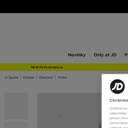
Novinky
Only
Pán
Novinky
Only at JD
P
at
JD
NEW IN Podívejte se
JD Sports
Dětské
Oblečení
Trička
Chráníme
Snažíme se,
odpovídaly 
pokud chcet
personalizo
zájmům, per