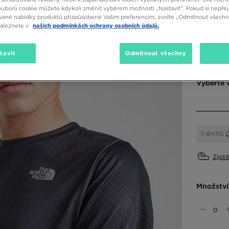
590 K
ouborů cookie můžete kdykoli změnit výběrem možnosti „Nastavit“. Pokud si nepřej
vané nabídky produktů přizpůsobené Vašim preferencím, zvolte „Odmítnout všechny
naleznete v
našich podmínkách ochrany osobních údajů.
Dostupné
tavit
Odmítnout všechny
Šedá
Vyberte v
7-8YRS
Zjisti
Množství