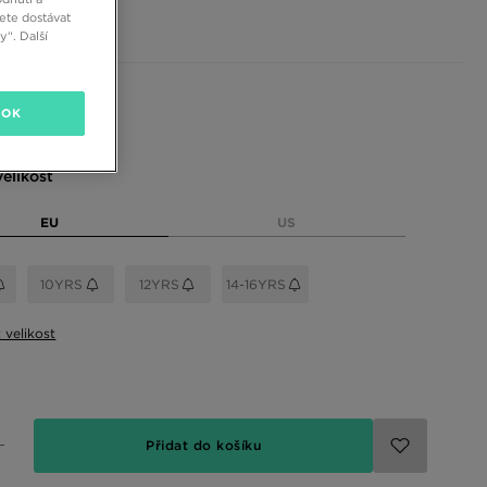
č
ete dostávat
“. Další
 barvy
OK
elikost
EU
US
10YRS
12YRS
14-16YRS
t velikost
Přidat do košíku