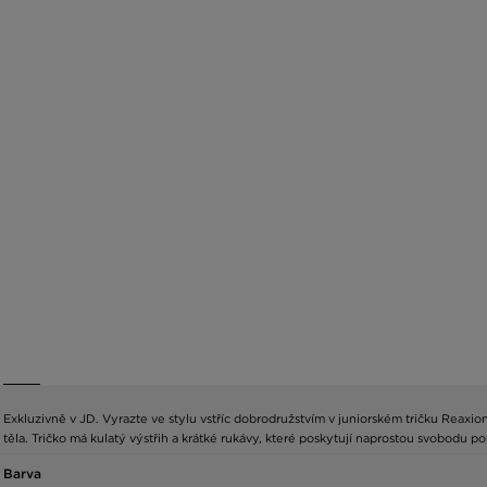
Exkluzivně v JD. Vyrazte ve stylu vstříc dobrodružstvím v juniorském tričku Reaxi
těla. Tričko má kulatý výstřih a krátké rukávy, které poskytují naprostou svobod
Barva